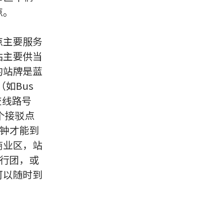
点。
点主要服务
站主要供当
的站牌是蓝
（如Bus
公交线路号
个接驳点
分钟才能到
商业区，站
旅行团，或
可以随时到