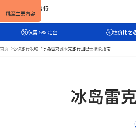
跳至主要內容
仅需 5% 定金
性价比之
首页
必读旅行攻略
冰岛雷克雅未克旅行团巴士接驳指南
冰岛雷