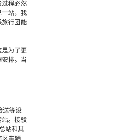
驳过程必然
巴士站，我
保旅行团能
这是为了更
理安排。当
接送等设
转站。接驳
士总站和其
于市区车辆