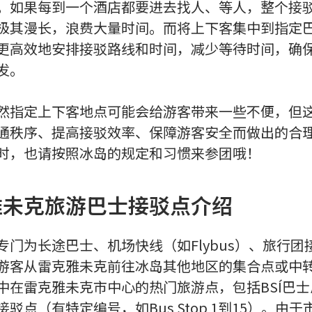
。如果每到一个酒店都要进去找人、等人，整个接
极其漫长，浪费大量时间。而将上下客集中到指定
更高效地安排接驳路线和时间，减少等待时间，确
发。
然指定上下客地点可能会给游客带来一些不便，但
通秩序、提高接驳效率、保障游客安全而做出的合
时，也请按照冰岛的规定和习惯来参团哦！
雅未克旅游巴士接驳点介绍
专门为长途巴士、机场快线（如Flybus）、旅行团
游客从雷克雅未克前往冰岛其他地区的集合点或中
中在雷克雅未克市中心的热门旅游点，包括BSÍ巴
驳点（有特定编号，如Bus Stop 1到15）。由