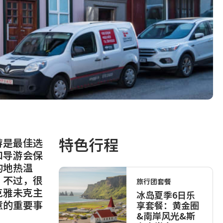
特色行程
游是最佳选
和导游会保
的地热温
。不过，很
旅行团套餐
克雅未克主
冰岛夏季6日乐
意的重要事
享套餐：黄金圈
&南岸风光&斯