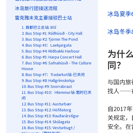
冰岛旅行团接送流程
冰岛夏季
雷克雅未克主要接驳巴士站
1. 首都巴士总站: BSÍ
冰岛冬季
2. Bus Stop #1: Ráðhúsið - City Hall
3. Bus Stop #2: Tjörnin The Pond
4. Bus Stop #3：Laekjargata
为什
5. Bus Stop #4: Miðbakki Harbour
6. Bus Stop #5: Harpa Concert Hall
同？
7. Bus Stop #6: Safnahúsið - The Culture
House
8. Bus Stop #7：Tradarkot站-已关闭
9. Bus Stop #8: Hallgrímskirkja
与国内旅
10. Bus Stop #9: Snorrabraut
找人——
11. Bus Stop #10：Hlemmur站-暂时已关
闭
12. Bus Stop #11: Austurbær
自201
13. Bus Stop #12: Höfðatorg
14. Bus Stop #13: Rauðarárstígur
关规定，
15. Bus Stop #14: Skúlagata
安全。在
16. Bus Stop #15: Vesturbugt /