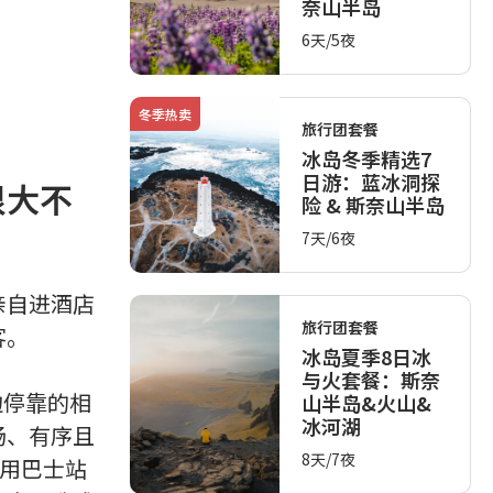
奈山半岛
6天/5夜
冬季热卖
旅行团套餐
冰岛冬季精选7
日游：蓝冰洞探
很大不
险 & 斯奈山半岛
7天/6夜
亲自进酒店
旅行团套餐
客。
冰岛夏季8日冰
与火套餐：斯奈
边停靠的相
山半岛&火山&
冰河湖
畅、有序且
8天/7夜
专用巴士站