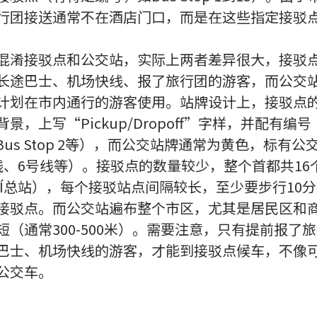
行团接送通常不在酒店门口，而是在这些指定接驳
混淆接驳点和公交站，实际上两者差异很大，接驳
长途巴士、机场快线、报了旅行团的游客，而公交
计划在市内通行的游客使用。站牌设计上，接驳点
景，上写“Pickup/Dropoff”字样，并配有编号
1、Bus Stop 2等），而公交站牌通常为黄色，标有
线、6号线等）。接驳点的数量较少，整个首都共16
SÍ总站），每个接驳站点间隔较长，至少要步行10
接驳点。而公交站遍布整个市区，尤其是居民区和
短（通常300-500米）。需要注意，只有提前报了
巴士、机场快线的游客，才能到接驳点候车，不像
公交车。