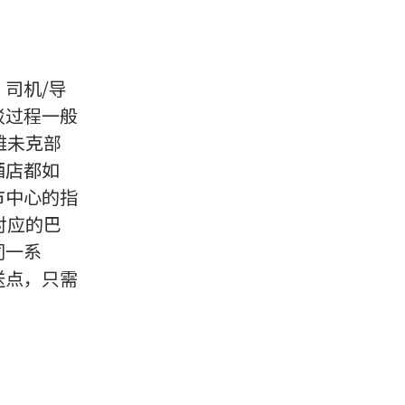
司机/导
驳过程一般
雅未克部
酒店都如
市中心的指
对应的巴
同一系
送点，只需