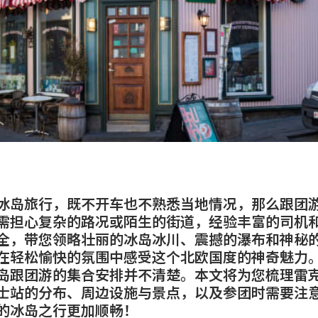
冰岛旅行，既不开车也不熟悉当地情况，那么跟团
需担心复杂的路况或陌生的街道，经验丰富的司机
全，带您领略壮丽的冰岛冰川、震撼的瀑布和神秘
在轻松愉快的氛围中感受这个北欧国度的神奇魅力
岛跟团游的集合安排并不清楚。本文将为您梳理雷
士站的分布、周边设施与景点，以及参团时需要注
的冰岛之行更加顺畅！