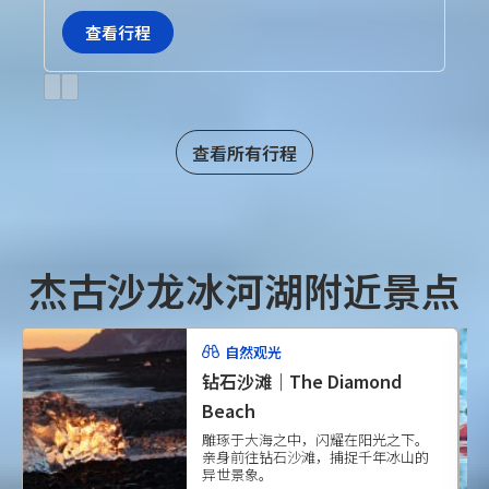
查看行程
Previous
Next
slide
slide
查看所有行程
杰古沙龙冰河湖附近景点
自然观光
钻石沙滩｜The Diamond
Beach
雕琢于大海之中，闪耀在阳光之下。
亲身前往钻石沙滩，捕捉千年冰山的
异世景象。