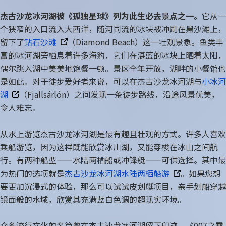
杰古沙龙冰河湖被《孤独星球》列为此生必去景点之一。
它从一
中国春节
个狭窄的入口流入大西洋，随河同流的冰块被冲刷在黑沙滩上，
留下了
钻石沙滩
（Diamond Beach）这一壮观景象。鱼类丰
中国国庆
富的冰河湖旁栖息着许多海豹，它们在湛蓝的冰块上晒着太阳，
偶尔跳入湖中美美地饱餐一顿。景区全年开放，湖畔的小餐馆也
是如此。对于徒步爱好者来说，可以在杰古沙龙冰河湖与
小冰河
湖
（Fjallsárlón）之间发现一条徒步路线，沿途风景优美，
令人难忘。
从水上游览杰古沙龙冰河湖是最有趣且壮观的方式。许多人喜欢
乘船游览，因为这样既能欣赏冰川湖，又能穿梭在冰山之间航
行。有两种船型——水陆两栖船或冲锋艇——可供选择。其中最
为热门的选项就是
杰古沙龙冰河湖水陆两栖船游
。如果您想
要更加沉浸式的体验，那么可以试试皮划艇项目，亲手划船穿越
镜面般的水域，欣赏其充满蓝白色调的超现实环境。
众多流行文化的名篇曾在杰古沙龙冰河湖留下印迹，《007之雷