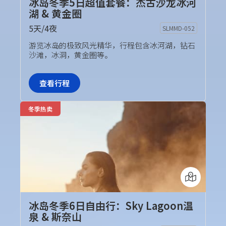
冰岛冬季5日超值套餐：杰古沙龙冰河
湖 & 黄金圈
5天/4夜
SLMMD-052
旅行团套餐
游览冰岛的极致风光精华，行程包含冰河湖，钻石
沙滩，冰洞，黄金圈等。
查看行程
冬季热卖
冰岛冬季6日自由行：Sky Lagoon温
泉 & 斯奈山