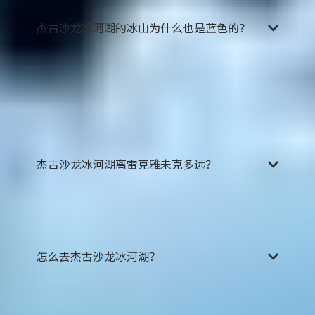
杰古沙龙冰河湖的冰山为什么也是蓝色的？
这些冰山最初其实是雪白色的，但是它们数千数万
年来被冰川挤压，
内部空气被挤出，其表面就不能
很好地反射光线
。在这种情况下，来自太阳的红色
长波光谱的光线被吸收，并反射成蓝色或蓝绿色。
所以较新形成的冰山是偏白的，有的会带有火山爆
发残留的火山灰形成的灰色印记。
杰古沙龙冰河湖离雷克雅未克多远？
杰古沙龙冰河湖位于冰岛南部的瓦特纳冰川国家公
园内，距离首都雷克雅未克大约380公里，
从首都驱
车前往杰古沙龙冰河湖大约需要5个小时
。
怎么去杰古沙龙冰河湖？
无论是自驾游旅客还是参加导游团的游客，去杰古
沙龙冰河湖都十分便捷，毕竟这是冰岛最著名的景
点之一。
您只需要沿着冰岛1号环岛公路行驶即可
，