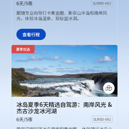
6天/5夜
SLMMD-062
旅行团套餐
跟随专业向导打卡黄金圈、斯奈山半岛和南岸风
光，体验冰岛温泉，探秘蓝冰洞。
查看行程
夏季优选
冰岛夏季6天精选自驾游：南岸风光 &
杰古沙龙冰河湖
6天/5夜
SLMSD-061
自驾套餐
带您深度玩转冰岛南岸和黄金圈 ，体验骑行冰岛小