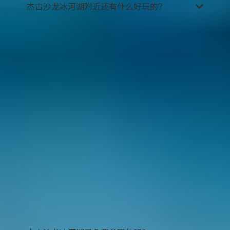
杰古沙龙冰河湖附近还有什么好玩的？
周围遍布景点，且交通都十分便捷。其中，我们最
推荐的有：
钻石沙滩
（Diamond Beach）：这是一片名叫
Breidamerkursandur的黑沙滩，位于杰古沙龙
冰河湖旁，冰河湖的浮冰随河流流向大西洋
中，又被冲刷上岸，留在了这片黑色沙滩之
上。其奇异魔幻的景观令无数游客魂牵梦绕。
小冰河湖
（Fjallsárlón）：这是杰古沙龙冰河
湖向西约6公里处的一片面积较小的冰河湖。
和杰古沙龙冰河湖类似，您也可以乘船进行游
览。那里的游客会更少，而且您能更轻易地靠
近冰川边缘。
斯卡夫塔山国家公园
（Skaftafell National
Park）：瓦特纳冰川国家公园的一部分，自然
景观多样，其中细分丰富的徒步路线使其成为
了徒步爱好者的天堂，公园内有难度不等的徒
步路线供各种能力的游客选择。