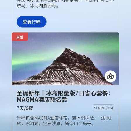
矮马、冰河湖游船等。
查看行程
自营
圣诞新年丨冰岛限量版7日省心套餐：
MAGMA酒店联名款
7天/6夜
SLMMD-074
旅行团套餐
行程包含MAGMA酒店住宿，蓝冰洞探险，飞机残
骸，冰河湖，钻石沙滩，斯奈山半岛等。