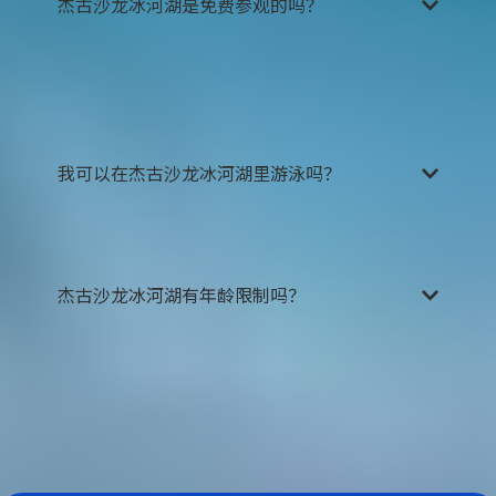
杰古沙龙冰河湖是免费参观的吗？
是的，与冰岛的大多数景点一样，参观杰古沙龙冰
河湖不需要付费。
不过，如果您想更近距离地接触
冰湖，获得更有沉浸感的体验，我们强烈建议您预
订冰河湖的船游服务。
我可以在杰古沙龙冰河湖里游泳吗？
绝对不可以在杰古沙龙冰河湖中游泳。
冰河湖中的
水终年极冷，短短几分钟就会有失温的危险。
杰古沙龙冰河湖有年龄限制吗？
游览杰古沙龙冰河湖的年龄限制取决于不同的游览
项目。通常来说，这些项目的年龄要求是6岁及以
上。参加快艇项目的乘客必须年满10岁或身高至少
达到130厘米。带小孩的游客请查看具体您想报名的
游览项目，再了解确切的信息。