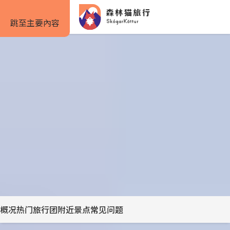
跳至主要內容
仅需 5% 定金
首页
景点
杰古沙龙冰河湖｜Jökulsárlón
杰古沙龙冰河湖｜
旅行方式
旅行攻略
预订信息
Jökulsárlón
自驾套餐
旅行攻略
如何预订
在壮观的杰古沙龙冰河湖亲身体验冰岛的自然奇观。
冰岛东部
分享
旅行团套餐
旅游景点
住宿预订
Previous
Next
一日游与多日游
实用信息
租车预订
slide
slide
私人包车
服务条款
概况
热门旅行团
附近景点
常见问题
露营套餐