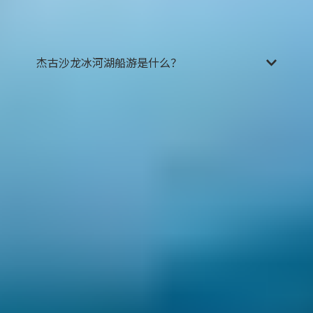
这是冰岛的主要道路，全年畅通并且道路维护完
善。
杰古沙龙冰河湖船游是什么？
杰古沙龙冰河湖船游是由杰古沙龙冰河湖官方运营
的游览观光项目
，船型分为普通游船与快艇两种。
船游服务出于安全考虑，在每年的11月中旬到次年5
年之间停运。乘船游览期间，您将在冰河湖风景如
画的巨大冰山间航行。 在船上，您可以倒一杯醇厚
的威士忌，加上冰河湖千年的冰块，尝尝历史的风
霜滋味。
普通游船
游览时间为30-40分钟，由一名英文导游向
您讲解相关地质情况与知识。如有要求，也可提供
其他语言服务。
快艇
的游览时间约为1小时，相比之下可以游览更多
区域，比乘坐普通游船更接近冰山。在安全的情况
下，快艇几乎可以到达冰川的边缘。