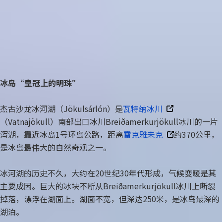
最佳参观时间
旅行方式
所有套餐
全年
船游
停车位
充电站
收费
有
主题分类
冰岛“皇冠上的明珠”
冰岛环岛
自驾
杰古沙龙冰河湖（Jökulsárlón）是
瓦特纳冰川
（Vatnajökull）南部出口冰川Breiðamerkurjökull冰川的一片
蓝冰洞
泻湖，靠近冰岛1号环岛公路，距离
雷克雅未克
约370公里，
是冰岛最伟大的自然奇观之一。
冰川
冰河湖的历史不久，大约在20世纪30年代形成，气候变暖是其
温泉
主要成因。巨大的冰块不断从Breiðamerkurjökull冰川上断裂
极光
掉落，漂浮在湖面上。湖面不宽，但深达250米，是冰岛最深的
湖泊。
圣诞