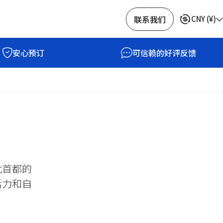
联系我们
CNY
(
¥
)
安心预订
可信赖的好评反馈
北首都的
活力和自