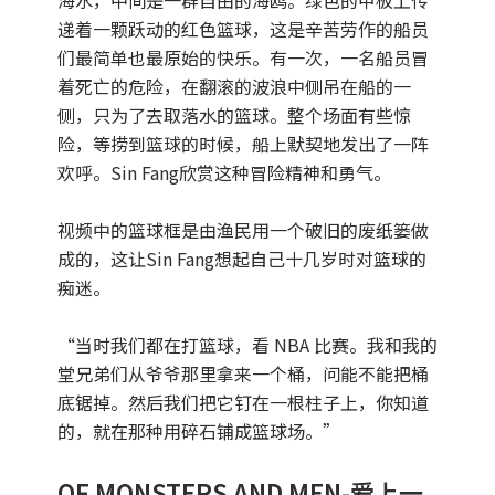
海水，中间是一群自由的海鸥。绿色的甲板上传
递着一颗跃动的红色篮球，这是辛苦劳作的船员
们最简单也最原始的快乐。有一次，一名船员冒
着死亡的危险，在翻滚的波浪中侧吊在船的一
侧，只为了去取落水的篮球。整个场面有些惊
险，等捞到篮球的时候，船上默契地发出了一阵
欢呼。Sin Fang欣赏这种冒险精神和勇气。
视频中的篮球框是由渔民用一个破旧的废纸篓做
成的，这让Sin Fang想起自己十几岁时对篮球的
痴迷。
“当时我们都在打篮球，看 NBA 比赛。我和我的
堂兄弟们从爷爷那里拿来一个桶，问能不能把桶
底锯掉。然后我们把它钉在一根柱子上，你知道
的，就在那种用碎石铺成篮球场。”
OF MONSTERS AND MEN-爱上一