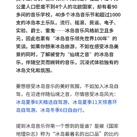
公里人口密度不到4个人的北欧国家，却有着90
中国春节
多间的音乐学校，40多个冰岛音乐节和超过1000
支的冰岛本土乐队。流行、摇滚、民谣、电子、
中国国庆
实验、爵士、雷鬼……冰岛音乐风格前卫且多
元，因此也素有“冰岛音乐领先世界100年”的
笑谈。如果你想来冰岛旅游，不如在感受冰岛美
景的同时，了解被誉为“仙境之音”的冰岛音
乐，伴随空灵而婉转的音乐，沉浸式体验独有的
冰岛文化和氛围。
要想感受冰岛音乐的美好氛围，不如加入冰岛自
驾，在沿途伴随仙境之音，尽情感受冰岛风光：
冰岛夏季6天精选自驾游
、
冰岛夏季11天惊喜环
岛自驾游
、
冰岛冬季6日自由行
。
提到冰岛音乐你第一个想到的是谁？是被《国家
地理杂志》称为“冰岛最著名的出口品”的比约