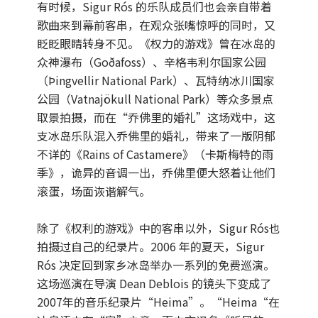
有时候，Sigur Rós 的乐队成员们也会亲自带着
歌曲来到幕前客串，在观众张嘴惊呼的同时，又
眨眨眼睛转身不见。《权力的游戏》曾在冰岛的
众神瀑布（Goðafoss）、辛格韦利尔国家公园
（Þingvellir National Park）、瓦特纳冰川国家
公园（Vatnajökull National Park）等众多景点
取景拍摄，而在“乔佛里的婚礼”这场戏中，这
支冰岛乐队混入乔佛里的婚礼，带来了一版阴郁
不详的《Rains of Castamere》（卡斯梅特的雨
季》，诡异的音调一出，乔佛里便大怒着让他们
滚蛋，场面诙谐解气。
除了《权利的游戏》中的客串以外，Sigur Rós也
拍摄过自己的纪录片。2006 年的夏天，Sigur
Rós 决定回到家乡冰岛举办一系列的免费巡演。
这场巡演在导演 Dean Deblois 的镜头下变成了
2007年的音乐纪录片“Heima”。“Heima“在