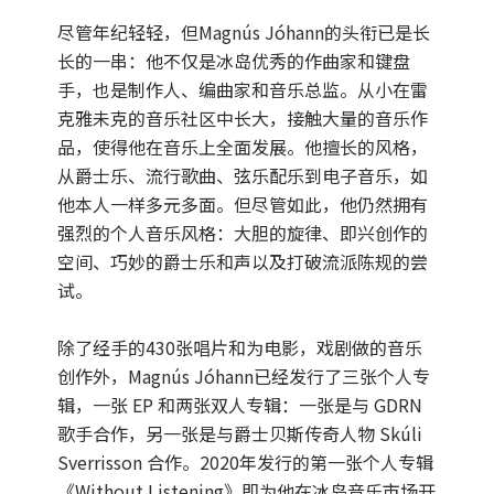
尽管年纪轻轻，但Magnús Jóhann的头衔已是长
长的一串：他不仅是冰岛优秀的作曲家和键盘
手，也是制作人、编曲家和音乐总监。从小在雷
克雅未克的音乐社区中长大，接触大量的音乐作
品，使得他在音乐上全面发展。他擅长的风格，
从爵士乐、流行歌曲、弦乐配乐到电子音乐，如
他本人一样多元多面。但尽管如此，他仍然拥有
强烈的个人音乐风格：大胆的旋律、即兴创作的
空间、巧妙的爵士乐和声以及打破流派陈规的尝
试。
除了经手的430张唱片和为电影，戏剧做的音乐
创作外，Magnús Jóhann已经发行了三张个人专
辑，一张 EP 和两张双人专辑：一张是与 GDRN
歌手合作，另一张是与爵士贝斯传奇人物 Skúli
Sverrisson 合作。2020年发行的第一张个人专辑
《Without Listening》即为他在冰岛音乐市场开