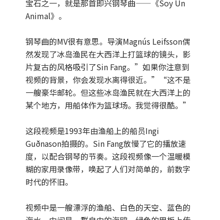
宝石之一，就是那首即兴钢琴曲——《Soy Un
Animal》。
钢琴曲的MV很有意思。导演Magnús Leifsson偶
然发现了冰岛渔民在大西洋上打篮球的镜头，影
片复古的风格吸引了Sin Fang。”如果你注意到
视频的背景，你会发现水离得很近。”“这不是
一艘豪华邮轮。但这些冰岛渔民就在大西洋上的
某个地方，用船体作为篮球场。我觉得很酷。”
这段视频是1993年由渔船上的船员Ingi
Guðnason拍摄的。Sin Fang放慢了它的播放速
度，以配合钢琴的节奏。这段视频像一个温暖模
糊的家用录像带，唤起了人们对简单的，前数字
时代的怀旧。
视频中是一艘漂浮的渔船、白色的天空、蓝色的