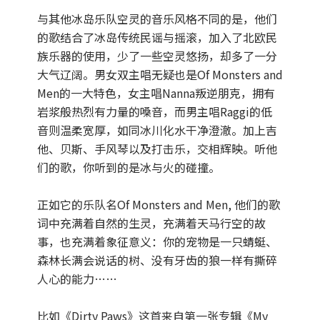
与其他冰岛乐队空灵的音乐风格不同的是，他们
的歌结合了冰岛传统民谣与摇滚，加入了北欧民
族乐器的使用，少了一些空灵悠扬，却多了一分
大气辽阔。男女双主唱无疑也是Of Monsters and
Men的一大特色，女主唱Nanna叛逆朋克，拥有
岩浆般热烈有力量的嗓音，而男主唱Raggi的低
音则温柔宽厚，如同冰川化水干净澄澈。加上吉
他、贝斯、手风琴以及打击乐，交相辉映。听他
们的歌，你听到的是冰与火的碰撞。
正如它的乐队名Of Monsters and Men, 他们的歌
词中充满着自然的生灵，充满着天马行空的故
事，也充满着象征意义：你的宠物是一只蜻蜓、
森林长满会说话的树、没有牙齿的狼一样有撕碎
人心的能力……
比如《Dirty Paws》这首来自第一张专辑《My