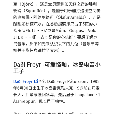
克（Björk），还是空灵飘渺如天籁之音的胜利
玫瑰（Sigur Rós）；是擅于用乐器打造出空间美
的奥拉佛·阿纳尔德斯（Ólafur Arnalds），还是
酸甜如柠檬汽水，在谷歌搜索却只占了5页的小
众乐队Flott……又或是Múm、Gusgus、 Vök、
JFDR…… 哪一支才是你的心头好？要想了解冰
岛音乐，那不如先来认识以下的几位（音乐节等
相关干货信息请拉至文末）。
Daði Freyr -可爱怪咖，冰岛电音小
王子
Daði Freyr
全名 Daði Freyr Pétursson，1992
年6月30日出生于冰岛雷克雅未克，9岁前在丹麦
长大，后举家搬回冰岛，先后居于 Laugaland 和
Ásahreppur，现长居于柏林。