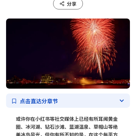
分享
所有套餐
主题分类
冰岛环岛
自驾
蓝冰洞
冰川
点击直达分章节
温泉
或许你在小红书等社交媒体上已经有所耳闻黄金
极光
圈、冰河湖、钻石沙滩、蓝湖温泉、草帽山等绝
美冰岛风光，但你有所不知的是，在这个每平方
圣诞