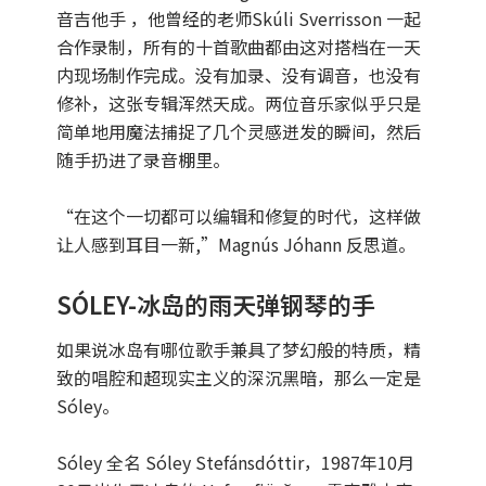
音吉他手 ，他曾经的老师Skúli Sverrisson 一起
合作录制，所有的十首歌曲都由这对搭档在一天
内现场制作完成。没有加录、没有调音，也没有
修补，这张专辑浑然天成。两位音乐家似乎只是
简单地用魔法捕捉了几个灵感迸发的瞬间，然后
随手扔进了录音棚里。
“在这个一切都可以编辑和修复的时代，这样做
让人感到耳目一新,”Magnús Jóhann 反思道。
SÓLEY-冰岛的雨天弹钢琴的手
如果说冰岛有哪位歌手兼具了梦幻般的特质，精
致的唱腔和超现实主义的深沉黑暗，那么一定是
Sóley。
Sóley 全名 Sóley Stefánsdóttir，1987年10月