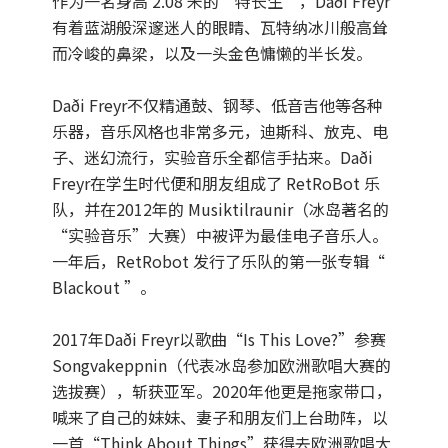
作为一名身高 2.08 米的“特长生”，Daði Freyr
有着蓝湖般深邃迷人的眼睛、瓦特纳冰川般高耸
而冷峻的鼻梁，以及一头金色慵懒的半长发。
Daði Freyr不仅精通鼓、钢琴、低音吉他等各种
乐器，音乐风格也非常多元，迪斯科、放克、电
子、迷幻流行，实验音乐全都信手拈来。Daði
Freyr在学生时代便和朋友组成了 RetRoBot 乐
队，并在2012年的 Musiktilraunir（冰岛著名的
“实验音乐”大赛）中被评为最佳电子音乐人。
一年后，RetRobot 发行了乐队的第一张专辑“
Blackout ”。
2017年Daði Freyr以歌曲“Is This Love?”参赛
Songvakeppnin（代表冰岛参加欧洲歌唱大赛的
选拔赛），斩获亚军。2020年他更是拖家带口，
喊来了自己的妹妹、妻子和朋友们上台助阵，以
一首“Think About Things”获得去欧洲歌唱大