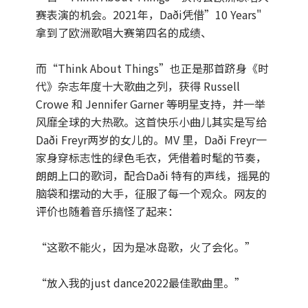
赛表演的机会。2021年，Daði凭借”10 Years"
拿到了欧洲歌唱大赛第四名的成绩、
而“Think About Things”也正是那首跻身《时
代》杂志年度十大歌曲之列，获得 Russell
Crowe 和 Jennifer Garner 等明星支持，并一举
风靡全球的大热歌。这首快乐小曲儿其实是写给
Daði Freyr两岁的女儿的。MV 里，Daði Freyr一
家身穿标志性的绿色毛衣，凭借着时髦的节奏，
朗朗上口的歌词，配合Daði 特有的声线，摇晃的
脑袋和摆动的大手，征服了每一个观众。网友的
评价也随着音乐搞怪了起来：
“这歌不能火，因为是冰岛歌，火了会化。”
“放入我的just dance2022最佳歌曲里。”