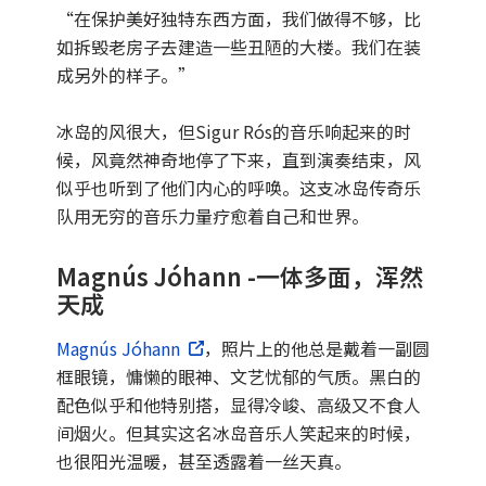
“在保护美好独特东西方面，我们做得不够，比
如拆毁老房子去建造一些丑陋的大楼。我们在装
成另外的样子。”
冰岛的风很大，但Sigur Rós的音乐响起来的时
候，风竟然神奇地停了下来，直到演奏结束，风
似乎也听到了他们内心的呼唤。这支冰岛传奇乐
队用无穷的音乐力量疗愈着自己和世界。
Magnús Jóhann -一体多面，浑然
天成
Magnús Jóhann
，照片上的他总是戴着一副圆
框眼镜，慵懒的眼神、文艺忧郁的气质。黑白的
配色似乎和他特别搭，显得冷峻、高级又不食人
间烟火。但其实这名冰岛音乐人笑起来的时候，
也很阳光温暖，甚至透露着一丝天真。