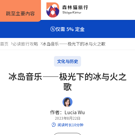
跳至主要內容
仅需 5% 定金
首页
必读旅行攻略
冰岛音乐——极光下的冰与火之歌
旅行方式
旅行攻略
预订信息
文化与历史
冰岛音乐——极光下的冰与火之
自驾套餐
旅行攻略
如何预订
歌
旅行团套餐
旅游景点
住宿预订
一日游与多日游
实用信息
租车预订
作者：Lucia Wu
2023年8月22日
私人包车
服务条款
阅读时长10分钟
露营套餐