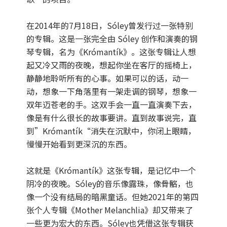
在2014年的7月18日，Sóley曾发行过一张特别
的专辑。这是一张完全由 Sóley 创作和演奏的钢
琴专辑，名为《Krómantík》。这张专辑让人想
起又冷又雨的夜晚，想起你坐在客厅的摇椅上，
静静地聆听所有的心事。如果可以的话，动一
动，想象一下角落里有一架走调的钢琴，想象一
双年迈苍老的手。这双手会一直一直演奏下去，
像是有什么很长的故事要讲。直到故事说完，直
到”Krómantík“消失在沉默中，你闭上眼睛，
慢慢开始看到更深沉的东西。
这就是《Krómantík》这张专辑，是记忆中一个
阴冷的夜晚。Sóley的音乐像露珠，像骨骼，也
像一个没有结局的暗黑童话。但她2021年的第四
张个人专辑《Mother Melanchlia》却又带来了
一些更为宏大的东西。Sóley也凭借这张专辑获