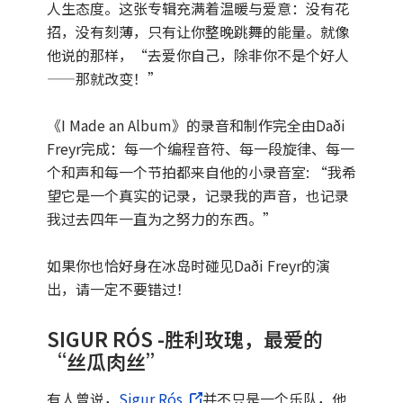
人生态度。这张专辑充满着温暖与爱意：没有花
招，没有刻薄，只有让你整晚跳舞的能量。就像
他说的那样，“去爱你自己，除非你不是个好人
——那就改变！”
《I Made an Album》的录音和制作完全由Daði
Freyr完成：每一个编程音符、每一段旋律、每一
个和声和每一个节拍都来自他的小录音室: “我希
望它是一个真实的记录，记录我的声音，也记录
我过去四年一直为之努力的东西。”
如果你也恰好身在冰岛时碰见Daði Freyr的演
出，请一定不要错过！
SIGUR RÓS -胜利玫瑰，最爱的
“丝瓜肉丝”
有人曾说，
Sigur Rós
并不只是一个乐队，他