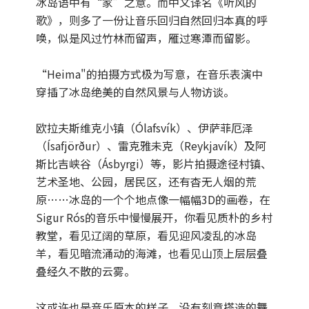
冰岛语中有“家”之意。而中文译名《听风的
歌》，则多了一份让音乐回归自然回归本真的呼
唤，似是风过竹林而留声，雁过寒潭而留影。
“Heima"的拍摄方式极为写意，在音乐表演中
穿插了冰岛绝美的自然风景与人物访谈。
欧拉夫斯维克小镇（Ólafsvík）、伊萨菲厄泽
（Ísafjörður）、雷克雅未克（Reykjavík）及阿
斯比吉峡谷（Ásbyrgi）等，影片拍摄途径村镇、
艺术圣地、公园，居民区，还有杳无人烟的荒
原……冰岛的一个个地点像一幅幅3D的画卷，在
Sigur Rós的音乐中慢慢展开，你看见质朴的乡村
教堂，看见辽阔的草原，看见迎风凌乱的冰岛
羊，看见暗流涌动的海滩，也看见山顶上层层叠
叠经久不散的云雾。
这或许也是音乐原本的样子，没有刻意搭造的舞