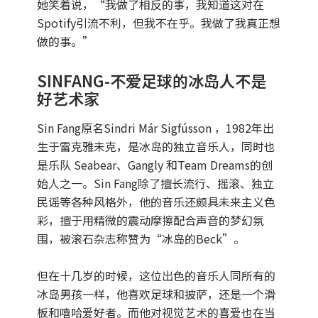
她笑着说，“我做了相反的事，我知道这对在
Spotify引流不利，但我不在乎。我做了我真正想
做的事。”
SINFANG-不爱足球的冰岛人不是
好艺术家
Sin Fang原名Sindri Már Sigfússon ，1982年出
生于雷克雅未克，是冰岛的独立音乐人，同时也
是乐队 Seabear、Gangly 和Team Dreams的创
始人之一。Sin Fang除了擅长流行、摇滚、独立
民谣等各种风格外，他的音乐还颇具未来主义色
彩，擅于用精微的震动摩擦配合声音的梦幻氛
围，被滚石杂志称赞为“冰岛的Beck”。
但在十几岁的时候，这位出色的音乐人同所有的
冰岛男孩一样，他喜欢足球和披萨，还是一个滑
板和嘻哈爱好者。而他对视觉艺术的喜爱也在当