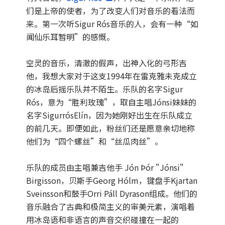
们是上帝的使者，为了改变人们对音乐的看法而
来。第一次听Sigur Rós音乐的人，会有一种“如
闻仙乐耳暂明”的感慨。
空灵的音乐，清澈的假声，出神入化的弓形吉
他，我想大家对于这支1994年在雷克雅未克成立
的冰岛后摇乐队并不陌生。乐队的名字Sigur
Rós，意为“胜利玫瑰”，取自主唱Jónsi妹妹的
名字SigurrósElín，因为她刚好出生在乐队成立
的前几天。即便如此，粉丝们还是愿意亲切地称
他们为“四个螺丝”和“丝瓜肉丝”。
乐队的成员由主唱兼吉他手 Jón Þór "Jónsi"
Birgisson，贝斯手Georg Hólm，键盘手Kjartan
Sveinsson和鼓手Orri Páll Dyrason组成。他们的
音乐融合了古典和极简主义的审美元素，演唱着
用冰岛语和非语言的声音交织碰撞在一起的