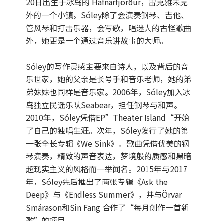
20日出生于冰岛的 Hafnarfjörður，雷克雅未克
外的一个小镇。Sóley除了会演奏钢琴、吉他、
管风琴和打击乐器，会写歌，唱迷人的古怪歌曲
外，她更是一个通过音乐讲故事的大师。
Sóley的写作灵感主要来自诗人，以及背后的音
乐世家，她的父亲是长号手和音乐老师，她的弟
弟妹妹也同样是音乐家。2006年，Sóley加入冰
岛独立民谣乐队Seabear，担任钢琴与和声。
2010年，Sóley凭借EP”Theater Island“开始
了自己的独唱生涯。次年，Sóley发行了她的第
一张全长专辑《We Sink》。歌曲凭借优美的钢
琴演奏，精致的声音表达，梦境般的质感和黑暗
超现实主义的风格而一举闻名。2015年与2017
年，Sóley先后推出了两张专辑《Ask the
Deep》与《Endless Summer》，并与Örvar
Smárason和Sin Fang 合作了“每月创作一首新
歌”的项目。