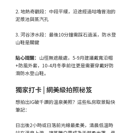
2. 地熱奇觀段：中段平緩，沿途經過咕嚕冒泡的
泥漿池與蒸汽孔
3. 河谷涉水段：最後10分鐘需踩石過溪，防水登
山鞋是關鍵
貼心提醒：
山徑無遮蔽處，5-9月建議戴寬沿帽
+防風外套，10-4月冬季前往更是需要穿戴好防
滑防水登山鞋。
獨家打卡 | 網美級拍照秘笈
想拍出IG破千讚的溫泉美照？這些私房取景點快
筆記：
日出後2小時或日落前光線最柔美，清晨低溫時
站在溫泉上游，讓蒸騰白霧成為天然柔光罩，尋