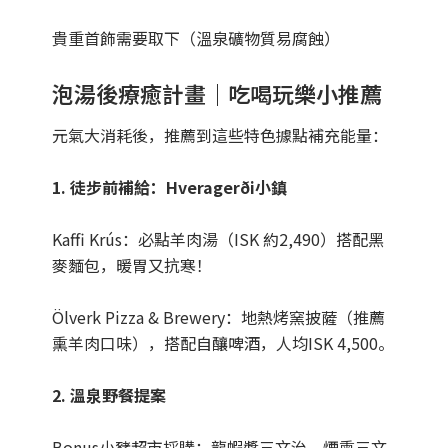
貴重首飾需要取下（溫泉礦物質易腐蝕）
泡湯後療癒計畫｜吃喝玩樂小推薦
元氣大消耗後，推薦到這些特色據點補充能量：
1. 徒步前補給：Hveragerði小鎮
Kaffi Krús：必點羊肉湯（ISK 約2,490）搭配黑
麥麵包，暖胃又抗寒！
Ölverk Pizza & Brewery：地熱烤窯披薩（推薦
熏羊肉口味），搭配自釀啤酒，人均ISK 4,500。
2. 溫泉野餐提案
Bonus小豬超市採購：龍蝦醬三文治、煙熏三文