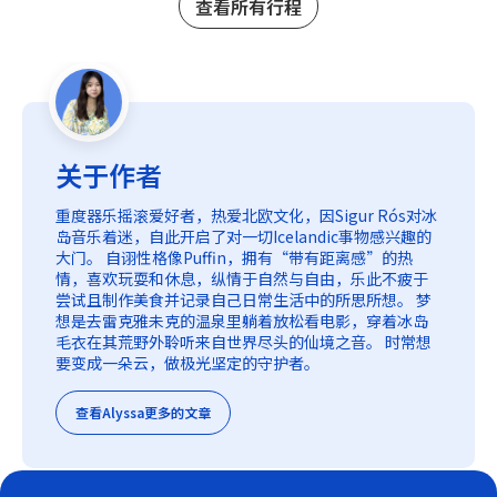
查看所有行程
关于作者
重度器乐摇滚爱好者，热爱北欧文化，因Sigur Rós对冰
岛音乐着迷，自此开启了对一切Icelandic事物感兴趣的
大门。 自诩性格像Puffin，拥有“带有距离感”的热
情，喜欢玩耍和休息，纵情于自然与自由，乐此不疲于
尝试且制作美食并记录自己日常生活中的所思所想。 梦
想是去雷克雅未克的温泉里躺着放松看电影，穿着冰岛
毛衣在其荒野外聆听来自世界尽头的仙境之音。 时常想
要变成一朵云，做极光坚定的守护者。
查看Alyssa更多的文章