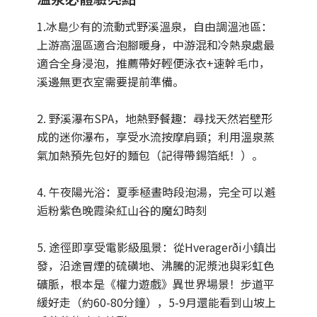
1.冰島少有的流動式野溪溫泉，自由調溫池區：
上游高溫區適合泡腳暖身，中游混和冷熱泉處最
適合全身浸泡，推薦帶好輕便泳衣+速幹毛巾，
溪邊無更衣室需要提前準備。
2. 野溪瀑布SPA，地熱野餐趣：尋找天然岩壁形
成的迷你瀑布，享受水流按摩肩頸；利用溫泉蒸
氣加熱預先包好的麵包（記得帶錫箔紙！）。
4. 午夜陽光浴：夏季極晝時段泡湯，完全可以邂
逅粉紫色晚霞染紅山谷的魔幻時刻
5. 途徑即享受電影級風景：從Hveragerði小鎮出
發，沿途冒煙的硫磺地、沸騰的泥漿池與彩虹色
礦脈，根本是《權力遊戲》異世界場景！步道平
緩好走（約60-80分鐘），5-9月還能看到山坡上