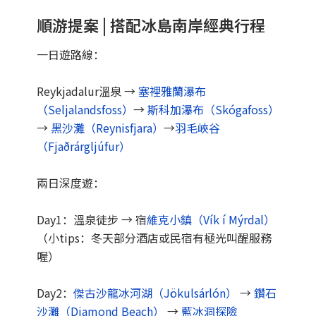
順游提案 | 搭配冰島南岸經典行程
一日遊路線：
Reykjadalur溫泉 →
塞裡雅蘭瀑布
（Seljalandsfoss）
→
斯科加瀑布（Skógafoss）
→
黑沙灘（Reynisfjara）
→
羽毛峽谷
（Fjaðrárgljúfur）
兩日深度遊：
Day1：溫泉徒步 → 宿
維克小鎮（Vík í Mýrdal）
（小tips：冬天部分酒店或民宿有極光叫醒服務
喔）
Day2：
傑古沙龍冰河湖（Jökulsárlón）
→
鑽石
沙灘（Diamond Beach）
→
藍冰洞探險