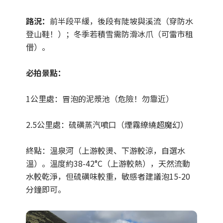
路況：
前半段平緩，後段有陡坡與溪流（穿防水
登山鞋！）；冬季若積雪需防滑冰爪（可雷市租
借）。
必拍景點：
1公里處：冒泡的泥漿池（危險！勿靠近）
2.5公里處：硫磺蒸汽噴口（煙霧繚繞超魔幻）
終點：溫泉河（上游較燙、下游較涼，自選水
溫）。溫度約38-42°C（上游較熱），天然流動
水較乾淨，但硫磺味較重，敏感者建議泡15-20
分鐘即可。