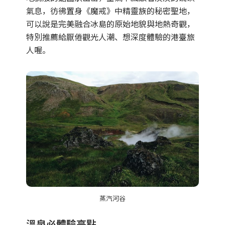
氣息，彷彿置身《魔戒》中精靈族的秘密聖地，
可以說是完美融合冰島的原始地貌與地熱奇觀，
特別推薦給厭倦觀光人潮、想深度體驗的港臺旅
人喔。
蒸汽河谷
溫泉必體驗亮點