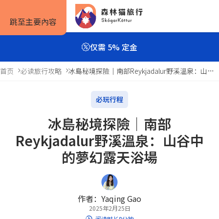
跳至主要內容
仅需 5% 定金
首页
必读旅行攻略
冰島秘境探險｜南部Reykjadalur野溪溫泉：山谷中的夢幻露天浴場
旅行方式
旅行攻略
预订信息
必玩行程
冰島秘境探險｜南部
自驾套餐
旅行攻略
如何预订
Reykjadalur野溪溫泉：山谷中
旅行团套餐
旅游景点
住宿预订
的夢幻露天浴場
一日游与多日游
实用信息
租车预订
私人包车
服务条款
作者：Yaqing Gao
2025年2月25日
露营套餐
阅读时长8分钟