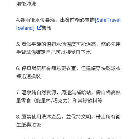
泡後沖洗
4.暴雨後水位暴漲，出發前務必查詢
[SafeTravel
Iceland]
警報
5. 看似平靜的溫泉水池溫度可能過高，務必先用
手背試溫確定自己可以接受再下水
6. 停車場廁所有簡易更衣室，但建議穿快乾泳衣
褲迅速換裝
7. 溫泉純自然資源，周邊無補給站，需自備高熱
量零食（能量棒/巧克力）和其餘飲料等
8. 嚴禁使用洗沐產品，並保持文明，帶走所有衛
生紙與垃圾