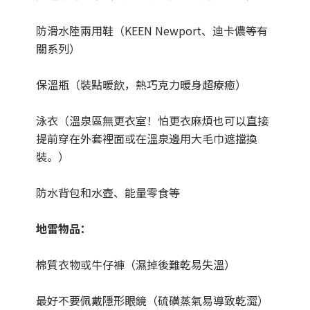
防滑水陸兩用鞋（KEEN Newport、迪卡儂等有
關系列）
保溫瓶（裝點暖飲，熱巧克力暖身超療癒）
泳衣（溫泉區無更衣室！怕更衣麻煩也可以直接
提前穿在外套裡面或在溫泉邊用大毛巾遮擋換
裝。）
防水背包和水壺、能量零食等
地雷物品：
棉質衣物或牛仔褲（濕掉後難乾易失溫）
最好不要佩戴隱形眼鏡（硫磺蒸氣易導致乾澀）