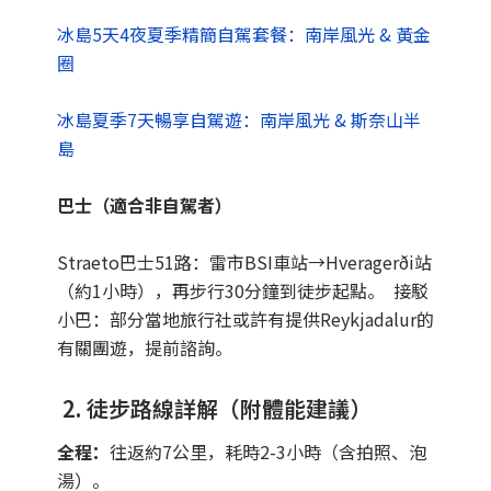
冰島5天4夜夏季精簡自駕套餐：南岸風光 & 黃金
圈
冰島夏季7天暢享自駕遊：南岸風光 & 斯奈山半
島
巴士（適合非自駕者）
Straeto巴士51路：雷市BSI車站→Hveragerði站
（約1小時），再步行30分鐘到徒步起點。 接駁
小巴：部分當地旅行社或許有提供Reykjadalur的
有關團遊，提前諮詢。
2. 徒步路線詳解（附體能建議）
全程：
往返約7公里，耗時2-3小時（含拍照、泡
湯）。