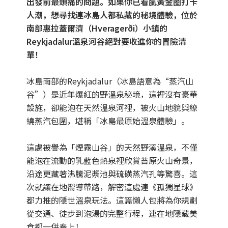
出發前最頭痛的問題。如果你已看膩黃金圈打卡
人潮，想尋找連冰島人都私藏的秘境體驗，位於
中国春节
南部惠拉蓋爾濟（Hveragerði）小鎮的
Reykjadalur溫泉河谷絕對要收進你的冒險清
中国国庆
單！
冰島南部的Reykjadalur（冰島語意為“蒸汽山
谷”）是近年爆紅的野溫泉秘境，這裡沒有豪華
設施，卻能泡在天然溫泉河裡，被火山地貌與繚
繞蒸汽包圍，堪稱「冰島最原始溫泉體驗」。
這處被譽為「煙霧山谷」的天然野溪溫泉，不僅
能泡在流動的乳藍色熱泉裡欣賞苔原火山奇景，
沿途更藏著沸騰泥漿池與硫磺蒸汽孔等驚喜。這
次就讓在地嚮導帶路，解密這處連《孤獨星球》
都力推的隱世溫泉玩法。這篇懶人包將為你規劃
從交通、徒步到泡湯的完整行程，連在地隱藏美
食都一併奉上！