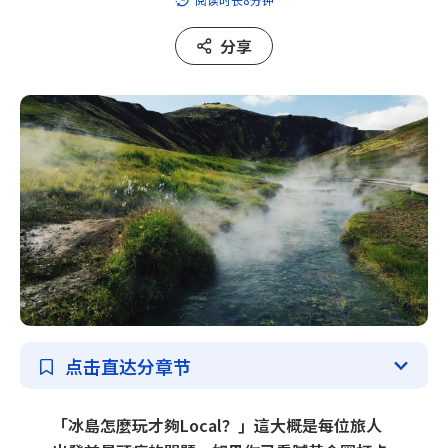
所有套餐
分享
主题分类
冰岛环岛
自驾
蓝冰洞
冰川
温泉
点击直达分章节
极光
「冰島怎麼玩才夠Local？」這大概是每位旅人
圣诞