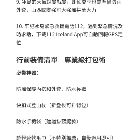
9. 冰島的天氣說變就變，即使夏季也需準備防雨
外套，山區瞬變強可大強風甚至大力
10. 牢記冰島緊急救援電話112，遇到緊急情況及
時求助，下載112 Iceland App可自動回報GPS定
位
行前裝備清單｜專業級打包術
必帶神器：
防風保暖內搭和外套、防水長褲
快扣式登山杖（折疊後可掛背包）
防水手機袋（建議掛頸繩款）
超輕速乾毛巾（不特別推薦，自帶適用即可）