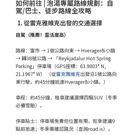
如何前往 | 泡湯專屬路線規劃：自
駕/巴士、徒步路線全攻略
1. 從雷克雅維克出發的交通選擇
自駕（推薦！靈活度高）
路線：雷市 → 1號公路向東 → Hveragerði小鎮
→ 轉38號公路 → 「Reykjadalur Hot Spring
Parking」停車場（GPS座標：63.9003° N,
21.1967° W） （從
雷克雅維克
出發沿1號公路向
東行駛，約45分鐘抵達Hveragerði小鎮。）
車程：約45分鐘，租車建議選擇四驅SUV（冬季
必備雪胎）。
停車貼士：停車場免費但位置有限，旺季建議9
點前抵達；冬季需確認路況（查詢road.is）。