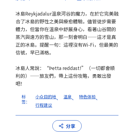
冰島Reykjadalur溫泉河谷的魔力，在於它完美融
合了冰島的野性之美與療愈體驗。儘管徒步需要
體力，但當你在溫泉中舒展身心，看著山谷間的
蒸汽與遠方的雪山，那一刻會明白——這才是真
正的冰島。提醒一句：這裡沒有Wi-Fi，但最美的
信號，早已滿格。
冰島人常說：“Þetta reddast!”（一切都會順
利的）——旅友們，帶上這份攻略，勇敢出發
吧！
标
小众目的地
温泉
特色体验
、
、
、
签：
行程建议
分享