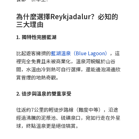
為什麼選擇Reykjadalur？必知的
三大理由
1. 獨特性完勝藍湖
比起遊客擁擠的
藍湖溫泉（Blue Lagoon）
，這
裡完全免費且未被商業化，溫泉河蜿蜒於山谷
間，水溫由冷到熱可自行選擇，還能邊泡湯邊欣
賞冒煙的地熱奇觀。
2. 徒步與溫泉的雙重享受
往返約7公里的輕徒步路線（難度中等），沿途
經過沸騰的泥漿池、硫磺泉口，宛如行走在外星
球，終點溫泉更是絕佳犒賞。