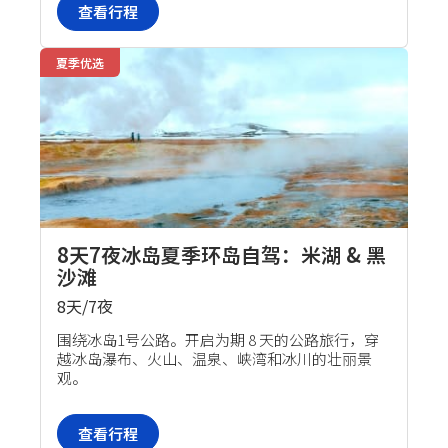
查看行程
夏季优选
8天7夜冰岛夏季环岛自驾：米湖 & 黑
沙滩
8天/7夜
自驾套餐
围绕冰岛1号公路。开启为期 8 天的公路旅行，穿
越冰岛瀑布、火山、温泉、峡湾和冰川的壮丽景
观。
查看行程