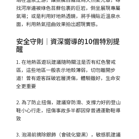
找河岸邊被綠色苔蘚包裹的巨岩，側坐展現專屬
氣場；或是利用好地熱透鏡，將手機貼近溫泉水
面，利用熱氣扭曲效果拍出超現實感。
安全守則｜資深嚮導的10個特別提
醒
1. 在地熱區遊玩建議隨時關注是否有紅色警戒
區，這些地區一般表示地殼薄弱，切勿離開步
道！曾有遊客踩破岩層燙傷，體驗雖好，生命安
全更重要
2. 為了防止扭傷，建議穿防滑、支撐力好的登山
鞋小心行走，扭傷事故多半都因穿普通運動鞋導
致
3. 泡湯前摘除銀飾（會硫化變黑），敏感肌建議