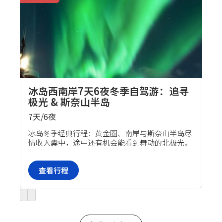
冰岛西南岸7天6夜冬季自驾游：追寻
极光 & 斯奈山半岛
7天/6夜
自驾套餐
冰岛冬季经典行程：黄金圈、南岸与斯奈山半岛尽
情收入囊中，途中还有机会能看到舞动的北极光。
查看行程
Previous
Next
slide
slide