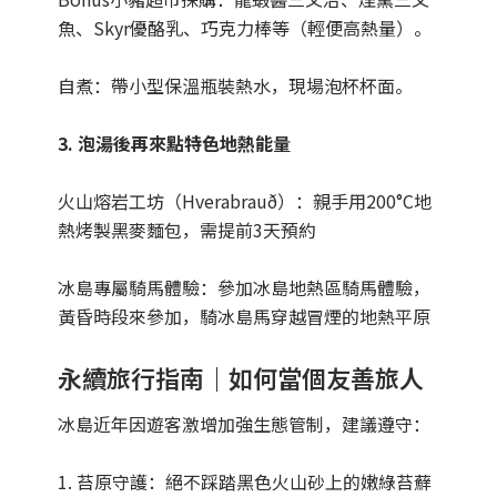
魚、Skyr優酪乳、巧克力棒等（輕便高熱量）。
自煮：帶小型保溫瓶裝熱水，現場泡杯杯面。
3. 泡湯後再來點特色地熱能量
火山熔岩工坊（Hverabrauð）：親手用200°C地
熱烤製黑麥麵包，需提前3天預約
冰島專屬騎馬體驗：參加冰島地熱區騎馬體驗，
黃昏時段來參加，騎冰島馬穿越冒煙的地熱平原
永續旅行指南｜如何當個友善旅人
冰島近年因遊客激增加強生態管制，建議遵守：
1. 苔原守護：絕不踩踏黑色火山砂上的嫩綠苔蘚