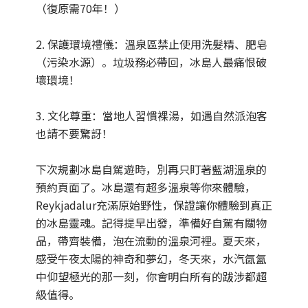
（復原需70年！）
2. 保護環境禮儀：溫泉區禁止使用洗髮精、肥皂
（污染水源）。垃圾務必帶回，冰島人最痛恨破
壞環境！
3. 文化尊重：當地人習慣裸湯，如遇自然派泡客
也請不要驚訝！
下次規劃冰島自駕遊時，別再只盯著藍湖溫泉的
預約頁面了。冰島還有超多溫泉等你來體驗，
Reykjadalur充滿原始野性，保證讓你體驗到真正
的冰島靈魂。記得提早出發，準備好自駕有關物
品，帶齊裝備，泡在流動的溫泉河裡。夏天來，
感受午夜太陽的神奇和夢幻，冬天來，水汽氤氳
中仰望極光的那一刻，你會明白所有的跋涉都超
級值得。