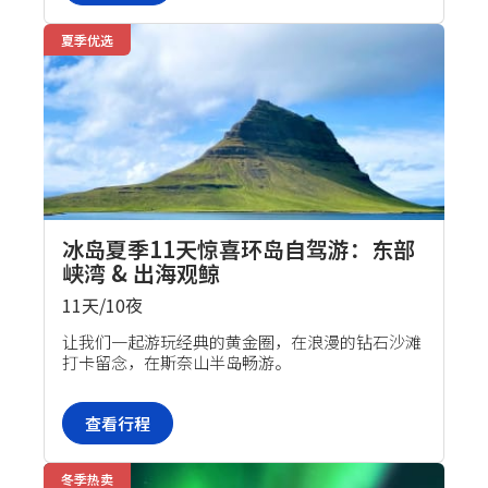
夏季优选
冰岛夏季11天惊喜环岛自驾游：东部
峡湾 & 出海观鲸
11天/10夜
自驾套餐
让我们一起游玩经典的黄金圈，在浪漫的钻石沙滩
打卡留念，在斯奈山半岛畅游。
查看行程
冬季热卖