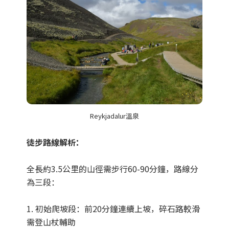
Reykjadalur溫泉
徒步路線解析：
全長約3.5公里的山徑需步行60-90分鐘，路線分
為三段：
1. 初始爬坡段：前20分鐘連續上坡，碎石路較滑
需登山杖輔助