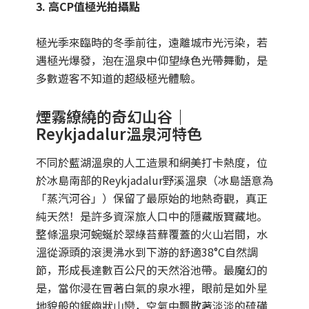
3. 高CP值極光拍攝點
極光季來臨時的冬季前往，遠離城市光污染，若
遇極光爆發，泡在溫泉中仰望綠色光帶舞動，是
多數遊客不知道的超級極光體驗。
煙霧繚繞的奇幻山谷｜
Reykjadalur溫泉河特色
不同於藍湖溫泉的人工造景和網美打卡熱度，位
於冰島南部的Reykjadalur野溪溫泉（冰島語意為
「蒸汽河谷」）保留了最原始的地熱奇觀，真正
純天然！是許多資深旅人口中的隱藏版寶藏地。
整條溫泉河蜿蜒於翠綠苔蘚覆蓋的火山岩間，水
溫從源頭的滾燙沸水到下游的舒適38°C自然調
節，形成長達數百公尺的天然浴池帶。最魔幻的
是，當你浸在冒著白氣的泉水裡，眼前是如外星
地貌般的鋸齒狀山巒，空氣中飄散著淡淡的硫磺