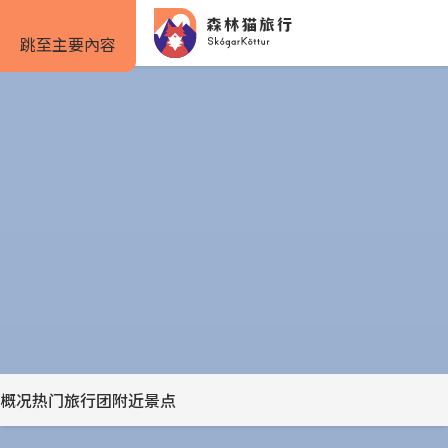
跳至主要內容
仅需 5% 定金
首页
景点
太阳航海者｜Sun Voyager
太阳航海者｜Sun Voyager
旅行方式
旅行攻略
预订信息
象征着希望、进步和自由的太阳航海者雕塑，在冰岛天空下闪耀
着无尽梦想！
自驾套餐
旅行攻略
如何预订
雷克雅未克
分享
旅行团套餐
旅游景点
住宿预订
Previous
Next
一日游与多日游
实用信息
租车预订
slide
slide
私人包车
服务条款
概况
热门旅行团
附近景点
露营套餐