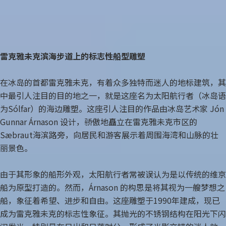
季节
停车位
所有套餐
全年
无
主题分类
雷克雅未克滨海步道上的标志性船型雕塑
在冰岛的首都雷克雅未克，有着众多独特而迷人的地标建筑，其
冰岛环岛
中最引人注目的目的地之一，就是这座名为太阳航行者（冰岛语
为Sólfar）的海边雕塑。这座引人注目的作品由冰岛艺术家 Jón
自驾
Gunnar Árnason 设计，骄傲地矗立在雷克雅未克市区的
蓝冰洞
Sæbraut海滨路旁，向居民和游客展示着周围海湾和山脉的壮
丽景色。
冰川
由于其形象的船形外观，太阳航行者常被误认为是以传统的维京
温泉
船为原型打造的。然而，Árnason 的构思是将其视为一艘梦想之
船，象征着希望、进步和自由。这座雕塑于1990年建成，现已
极光
成为雷克雅未克的标志性象征。其抛光的不锈钢结构在阳光下闪
圣诞