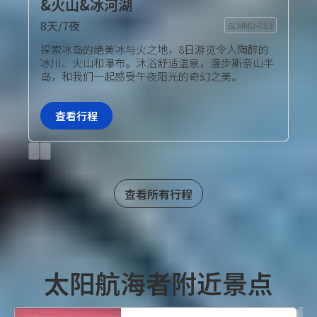
&火山&冰河湖
8天/7夜
SLMMD-083
旅行团套餐
探索冰岛的绝美冰与火之地，8日游览令人陶醉的
冰川、火山和瀑布。沐浴舒适温泉，漫步斯奈山半
岛，和我们一起感受午夜阳光的奇幻之美。
查看行程
Previous
Next
slide
slide
查看所有行程
太阳航海者附近景点