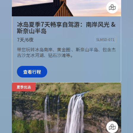
冰岛夏季7天畅享自驾游：南岸风光 &
斯奈山半岛
7天/6夜
SLMSD-071
自驾套餐
带您玩转冰岛南岸、黄金圈 、斯奈山半岛、包含杰
古沙龙冰河湖、钻石沙滩等。
查看行程
夏季优选