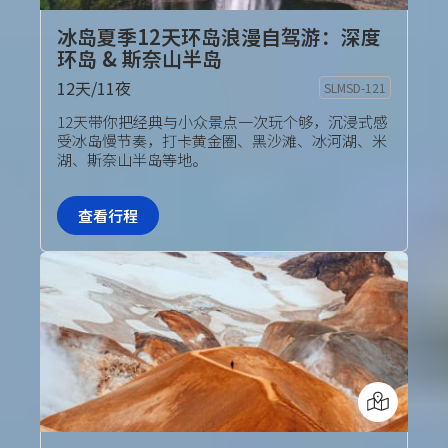
冰岛夏季12天环岛浪漫自驾游：深度
环岛 & 斯奈山半岛
12天/11夜
SLMSD-121
自驾套餐
12天带你把经典与小众景点一次玩个够，沉浸式感
受冰岛慢节奏，打卡黄金圈、黑沙滩、冰河湖、米
湖、斯奈山半岛等地。
查看行程