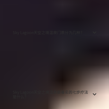
筑。草墙和屋顶由当地工匠以传统方式建造，以一
种真实而美丽的方式还原和展示了当地的传统草皮
屋建筑。环绕温泉的悬崖仿照冰岛各地的悬崖而建
造，上面长满了苔藓和其他小植物。
Sky Lagoon天空之境温泉门票分为几种？
Sky Lagoon天空之境温泉一共有两种门票类型，一
种为纯净通票（Pure Pass），一种为天空通票（Sky
Pass）。
使用纯净通票，您可以随时进入温泉，此外还包含
一次七步疗法。
使用天空通票，除了上述全部权益外，您还可以额
外使用私人更衣设施。
Sky Lagoon天空之境温泉最著名的七步疗法
是什么？
七步疗法（7-step Ritual）是Sky Lagoon天空之境温