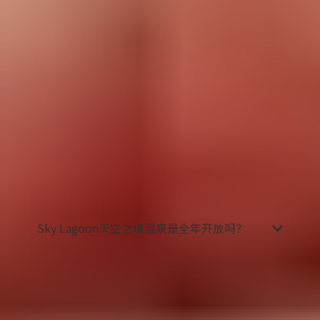
彩。作为七步疗法的亮点，温泉还研发了独特
的海盐磨砂膏，散发着春天般的清香，为肌肤
带来柔软健康的感觉。
蒸汽湿蒸：
当肌肤因磨砂膏而感到刺痛时，蒸
汽将使其得到舒缓和放松。作为淋浴前的最后
一项，湿蒸房将会让整个疗法的治疗元素最大
程度地被肌肤吸收。
纯净淋浴：
最后的最后，在淋浴中冲洗掉磨砂
膏。最后，在淋浴中冲洗掉磨砂膏。然后回到
温暖的地热温泉中，靠在池边，闭上眼睛，深
呼吸，感受效果。您会感觉到身体的每一块肌
肉都得到了放松，恢复了活力，充满了能量。
准备就绪后，您可前往温泉酒吧享用茶点。
Sky Lagoon天空之境温泉是全年开放吗？
是的，Sky Lagoon天空之境温泉全年每天开放。由
于这片水域是天然地热加热，因此您的温泉体验将
不会受到天气影响。
事实上，在冬季度假时前往天空之境温泉会是一种