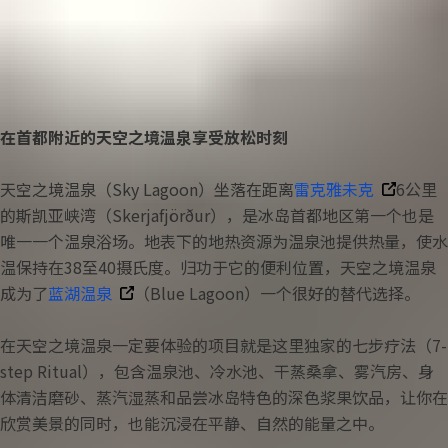
季节
营业时间
全年
全天
所有套餐
停车位
充电站
免费
无
主题分类
在首都附近的天空之境温泉享受放松时刻
冰岛环岛
天空之境温泉（Sky Lagoon）坐落在距离
雷克雅未克
6公里
的斯凯亚峡湾（Skerjafjörður），是冰岛首都地区第一个也是
自驾
唯一一个温泉浴场。地表下的地热资源为温泉池提供热量，使水
蓝冰洞
温保持在38至40摄氏度。归功于它的便利位置，天空之境温泉
成为了
蓝湖温泉
（Blue Lagoon）一个很好的替代选择。
冰川
在天空之境温泉一定要体验的项目就是这里独家的七步疗法（7-
温泉
step Ritual），包含温泉池、冷水池、干蒸桑拿、雾汽房、身
体清洁磨砂、蒸汽湿蒸和品尝冰岛特色的深色浆果饮品，让你在
极光
欣赏美景的同时，也能沉浸在平静、自然的能量之中。
圣诞