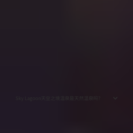
往Sky Lagoon天空之境温泉。从首都到温泉只需几
分钟的车程，想象一下，白天在黄金圈线路中观赏
自然奇观，或是在雷克雅未克的街头漫步购物，夜
晚则在温暖的地热水中放松身心。
冰岛人有着利用天然的地热资源加热水的传统。天
空之境温泉配备着温泉、蒸汽房和桑拿，能够让您
以各种不同的方式体验这种能量。在这篇关于冰岛
地热资源的文章中，您将了解到与冰岛地热温泉相
关的所有信息。
天空之境温泉是在冰岛广阔无垠的天空下放松和享
受的不二场所。在冬季，您甚至有机会看到北极光
在您头顶上翩翩起舞！
Sky Lagoon天空之境温泉是天然温泉吗？
当然，Sky Lagoon天空之境温泉中所有泉水都是利
用天然地热资源加热的。
在建筑方面，无边泳池和周围环境是由人工设计建
造的，其灵感全部来自冰岛的自然地貌和传统建