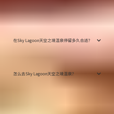
更加神奇的体验。想象一下温泉周围的悬崖上落满
了雪，您能感受到清新的冬日空气扑面而来，同
时，您还可以在水中享受温暖和舒适。
如果想了解更多，您可以在我们的旅游指南中获取
有关冰岛天气和气候的所有信息。
在Sky Lagoon天空之境温泉停留多久合适？
我们建议您能够为Sky Lagoon天空之境温泉预留几
个小时的时间，这样您能够全身心地享受到轻松闲
适的七步疗法，而不必感到匆忙。
怎么去Sky Lagoon天空之境温泉？
如果您选择自驾游，最简单的方式是开车前往Sky
Lagoon天空之境温泉。从市中心驱车约15分钟即可
到达，温泉外设有免费停车场。
您也可以从雷克雅未克市中心的Hlemmur公交车站
乘坐公交车前往泻湖，不过从公交车站到温泉中间
需要步行一小段路。全程大约需要45分钟。