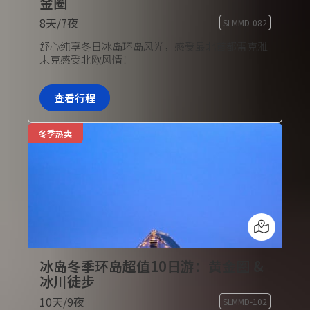
金圈
8天/7夜
SLMMD-082
旅行团套餐
舒心纯享冬日冰岛环岛风光，感受最北首都雷克雅
未克感受北欧风情！
查看行程
冬季热卖
冰岛冬季环岛超值10日游：黄金圈 &
冰川徒步
10天/9夜
SLMMD-102