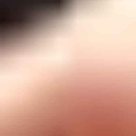
泉最具特色的疗愈仪式。持纯净通票（Pure Pass）
入场，即可享受七步疗法带来的身体与精神的双重
治愈
温泉池：
七步疗法的第一站，从洞穴般的入口
进入温泉，在38-40度的水温中放松身心，呼
吸清新的海洋空气，它让您轻轻地进入一种宁
静平和的状态。
冷水池：
冷疗是冰岛人的传统疗法，冷水池将
刺激您的免疫系统，减少体内血流量，紧致皮
肤。我们建议您在冷水池中浸泡10-30秒来唤
醒您的感官。
干蒸桑拿：
桑拿房配备一扇巨大的落地窗，将
海景一览无余，可以说是冰岛最令人惊叹的桑
拿房。在身体感受强烈的冰冷后，走到桑拿房
中干蒸5至10分钟，让热气打开毛孔，排除毒
素，清洁皮肤。
雾汽房：
接下来，您可以缓缓步入雾汽房，来
平衡桑拿的热量。雾汽不仅会使皮肤恢复活
力，也让您的身体为接下来的步骤做好准备。
身体清洁磨砂：
在临近疗法结束时，使用温泉
标志性的磨砂膏，为肌肤去除角质，焕发光