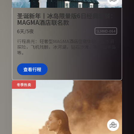
圣诞新年丨冰岛限量版6日经典套餐：
MAGMA酒店联名款
6天/5夜
SLMMD-064
旅行团套餐
行程高光：轻奢型MAGMA酒店住宿体验，蓝冰洞
探险，飞机残骸，冰河湖，钻石沙滩，斯奈山半岛
等。
查看行程
冬季热卖