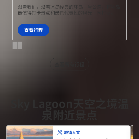
旅行团套餐
跟着我们，沿着冰岛经典的环岛一号公路，将冰岛
最值得打卡景点和最具代表性的风光一网打尽。
查看行程
Previous
Next
slide
slide
查看所有行程
Sky Lagoon天空之境温
泉附近景点
城镇人文