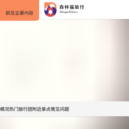
跳至主要內容
仅需 5% 定金
首页
景点
天空之境温泉｜Sky Lagoon
天空之境温泉｜Sky Lagoon
旅行方式
旅行攻略
预订信息
在天然地热温泉水中将北大西洋的美景尽收眼底
自驾套餐
旅行攻略
如何预订
雷克雅未克
分享
旅行团套餐
旅游景点
住宿预订
Previous
Next
slide
slide
一日游与多日游
实用信息
租车预订
概况
热门旅行团
附近景点
常见问题
私人包车
服务条款
露营套餐