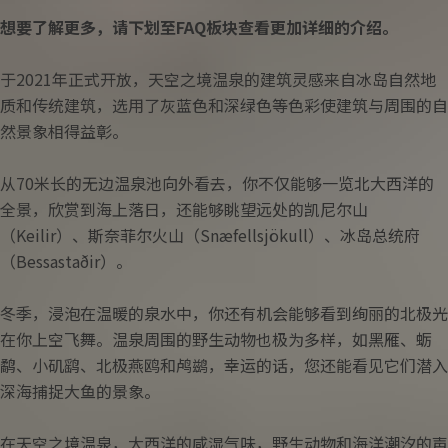
想要了解更多，请下划至FAQ板块查看更加详细的介绍。
中国春节
于2021年正式开放，天空之境温泉的建筑灵感来自冰岛自然地
中国国庆
质和传统建筑，选用了灰蓝色和深绿色等色彩使建筑与周围的自
然景象相得益彰。
从70米长的无边温泉池向外看去，你不仅能够一览北大西洋的
全景，欣赏到海上落日，还能够眺望远处的凯尼尔山
（Keilir）、斯奈菲尔火山（Snæfellsjökull）、冰岛总统府
（Bessastaðir）。
冬季，浸泡在温暖的泉水中，你还有机会能够看到绚丽的北极光
在你上空飞舞。温泉周围的野生动物也极为多样，如黑雁、蛎
鹬、小矶鹞、北极燕鸥和鸬鹚，幸运的话，您还能看见它们潜入
深海捕捉大鱼的景象。
在天空之境温泉，大西洋的咸湿气味，野生动物和海洋潮汐的声