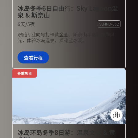
冰岛冬季6日自由行：Sky Lagoon温
泉 & 斯奈山
6天/5夜
SLMMD-062
旅行团套餐
跟随专业向导打卡黄金圈、斯奈山半岛和南岸风
光，体验冰岛温泉，探秘蓝冰洞。
查看行程
冬季热卖
冰岛环岛冬季8日游：温泉文化 & 黄