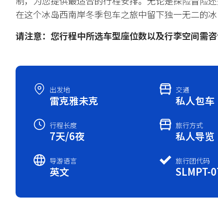
制，为您提供最适合的行程安排。无论是探险冒险还
在这个冰岛西南岸冬季包车之旅中留下独一无二的冰
请注意：您行程中所选车型座位数以及行李空间需咨
出发地
交通
雷克雅未克
私人包车
行程长度
旅行方式
7天/6夜
私人导览
导游语言
旅行团代码
英文
SLMPT-0