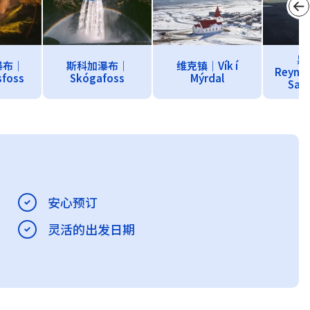
黑
瀑布｜
斯科加瀑布｜
维克镇｜Vík í
Reynisf
sfoss
Skógafoss
Mýrdal
San
安心预订
灵活的出发日期