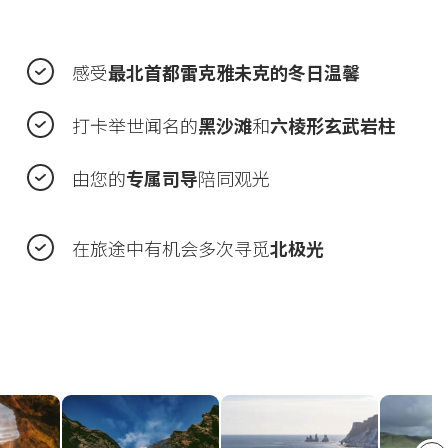
感受
最北首都雷克雅未克的冬日温馨
打卡举世闻名的
黑沙滩
和
六棱形玄武岩柱
由您的
专属司导
陪同观光
在旅途中有机会多次寻觅
北极光