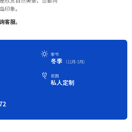
是欣赏自然美景，您都将
岛印象。
询客服。
季节
冬季
（11月-3月)
氛围
私人定制
72