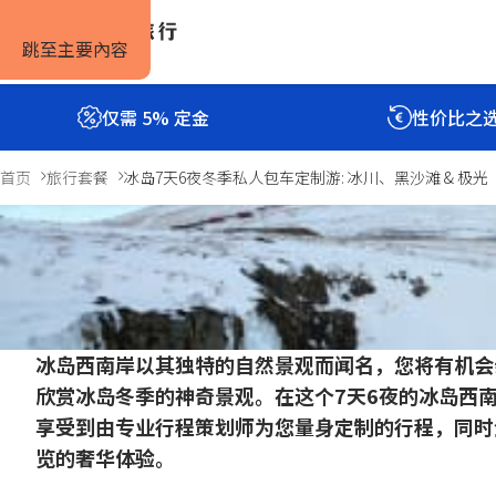
跳至主要內容
仅需 5% 定金
性价比之
首页
旅行套餐
冰岛7天6夜冬季私人包车定制游: 冰川、黑沙滩 & 极光
冰岛7天6夜冬季私人包车定制游
7天/6夜
Previous
Next
简介
评价
常见问题
slide
slide
冰岛西南岸以其独特的自然景观而闻名，您将有机会
欣赏冰岛冬季的神奇景观。在这个7天6夜的冰岛西
享受到由专业行程策划师为您量身定制的行程，同时
览的奢华体验。