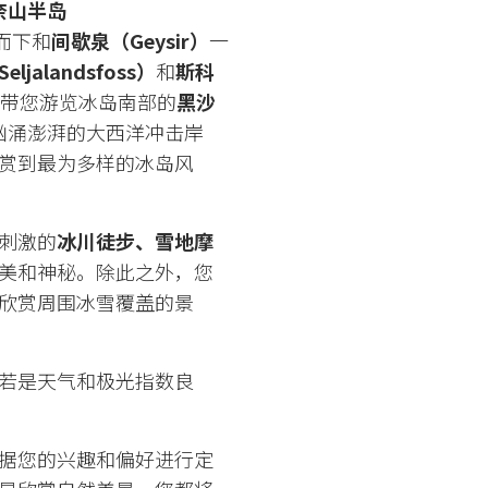
奈山半岛
而下和
间歇泉（Geysir）
一
jalandsfoss）
和
斯科
带您游览冰岛南部的
黑沙
汹涌澎湃的大西洋冲击岸
赏到最为多样的冰岛风
刺激的
冰川徒步、雪地摩
美和神秘。除此之外，您
欣赏周围冰雪覆盖的景
若是天气和极光指数良
据您的兴趣和偏好进行定