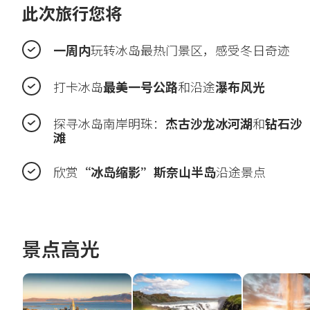
此次旅行您将
一周内
玩转冰岛最热门景区，感受冬日奇迹
打卡冰岛
最美一号公路
和沿途
瀑布风光
探寻冰岛南岸明珠：
杰古沙龙冰河湖
和
钻石沙
滩
欣赏
“冰岛缩影”斯奈山半岛
沿途景点
景点高光