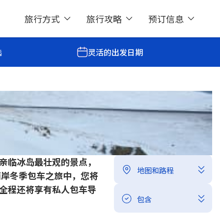
旅行方式
旅行攻略
预订信息
选
灵活的出发日期
: 冰川、黑沙滩 & 极光
分享
亲临冰岛最壮观的景点，
地图和路程
南岸冬季包车之旅中，您将
全程还将享有私人包车导
包含