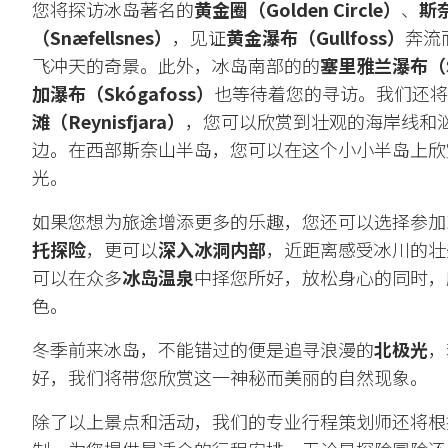
您将探访冰岛著名的
黄金圈（Golden Circle）
、
斯
（Snæfellsnes）
，见证
黄金瀑布（Gullfoss）
奔流
飞冲天的奇景。此外，冰岛南部的的
塞里雅兰瀑布（Sel
加瀑布（Skógafoss）
也等待着您的寻访。我们还将
滩（Reynisfjara）
，您可以欣赏到壮观的海岸线和
边。在西部斯奈山半岛，您可以在这个小小半岛上欣
光。
如果您想为旅途增添更多的乐趣，您还可以选择参加
托探险
，更可以
深入冰洞内部
，近距离感受冰川的壮
可以在众多
冰岛温泉
中择您所好，放松身心的同时，
色。
冬季前来冰岛，不能错过的便是追寻浪漫的
北极光
，
好，我们将带您欣赏这一神秘而美丽的自然现象。
除了以上景点和活动，我们的专业行程策划师还将根