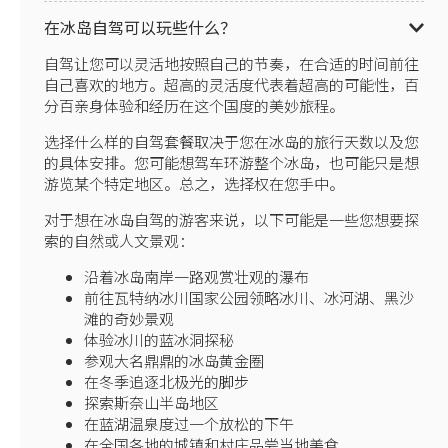
在冰岛自驾可以玩些什么？
自驾让您可以灵活地按照自己的节奏，在合适的时间前往
自己喜欢的地方。超高的灵活度代表着超高的可能性，百
分百亲身体验和经历在这个国度的美妙旅程。
选择什么样的自驾套餐取决于您在冰岛的旅行天数以及您
的具体安排。您可能想驾车环游整个冰岛，也可能只是想
游览某个特定地区。总之，选择权在您手中。
对于想在冰岛自驾的游客来说，以下可能是一些您想要探
索的自然或人文景观：
沿着冰岛南岸一路观赏壮观的瀑布
前往瓦特纳冰川国家公园领略冰川、冰河湖、黑沙
滩的奇妙景观
体验冰川的蓝冰洞探秘
参观大名鼎鼎的冰岛黄金圈
在冬季追逐北极光的脚步
探索斯奈山半岛地区
在蓝湖温泉度过一个放松的下午
在全国各地的城镇和村庄品尝当地美食