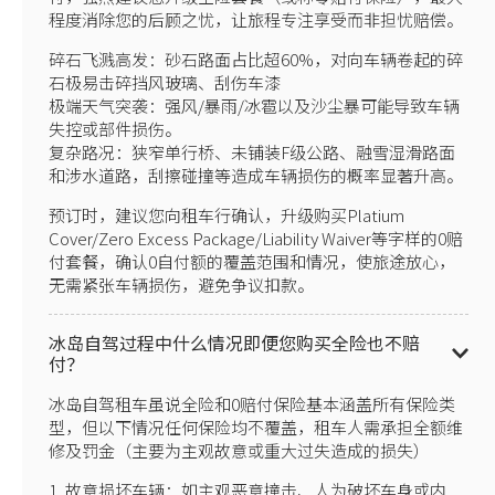
程度消除您的后顾之忧，让旅程专注享受而非担忧赔偿。
碎石飞溅高发：砂石路面占比超60%，对向车辆卷起的碎
石极易击碎挡风玻璃、刮伤车漆
极端天气突袭：强风/暴雨/冰雹以及沙尘暴可能导致车辆
失控或部件损伤。
复杂路况：狭窄单行桥、未铺装F级公路、融雪湿滑路面
和涉水道路，刮擦碰撞等造成车辆损伤的概率显著升高。
预订时，建议您向租车行确认，升级购买Platium
Cover/Zero Excess Package/Liability Waiver等字样的0赔
付套餐，确认0自付额的覆盖范围和情况，使旅途放心，
无需紧张车辆损伤，避免争议扣款。
冰岛自驾过程中什么情况即便您购买全险也不赔
付？
冰岛自驾租车虽说全险和0赔付保险基本涵盖所有保险类
型，但以下情况任何保险均不覆盖，租车人需承担全额维
修及罚金（主要为主观故意或重大过失造成的损失）
1. 故意损坏车辆：如主观恶意撞击、人为破坏车身或内