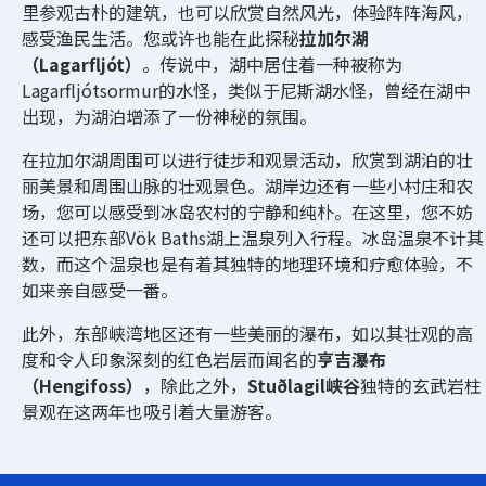
里参观古朴的建筑，也可以欣赏自然风光，体验阵阵海风，
感受渔民生活。您或许也能在此探秘
拉加尔湖
（Lagarfljót）
。传说中，湖中居住着一种被称为
Lagarfljótsormur的水怪，类似于尼斯湖水怪，曾经在湖中
出现，为湖泊增添了一份神秘的氛围。
在拉加尔湖周围可以进行徒步和观景活动，欣赏到湖泊的壮
丽美景和周围山脉的壮观景色。湖岸边还有一些小村庄和农
场，您可以感受到冰岛农村的宁静和纯朴。在这里，您不妨
还可以把东部Vök Baths湖上温泉列入行程。冰岛温泉不计其
数，而这个温泉也是有着其独特的地理环境和疗愈体验，不
如来亲自感受一番。
此外，东部峡湾地区还有一些美丽的瀑布，如以其壮观的高
度和令人印象深刻的红色岩层而闻名的
亨吉瀑布
（Hengifoss）
，除此之外，
Stuðlagil峡谷
独特的玄武岩柱
景观在这两年也吸引着大量游客。