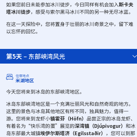
如果您前日未能参加冰川徒步，今日同样有机会加入
斯卡夫
塔冰川徒步
，感受与索尔黑马冰川不同的另一种无尽冰蓝。
在这一天探险中，您将置身于壮丽的冰川奇景之中，留下难
以忘怀的回忆。
第5天
– 东部峡湾风光
住宿地点
米湖地区
今天您将来到冰岛的东部峡湾地区。
冰岛东部峡湾地区是一个充满壮丽风光和自然奇观的地方。
这里的景色与冰岛其他地区有所不同，独具魅力，值得一
游。您将来到龙虾小
镇霍芬（Höfn）
品尝正宗的冰岛龙虾、
有着名为“快乐湾的蛋”展览的
深湾镇（Djúpivogur）
和冰
岛东部最大城镇
埃伊尔斯塔济（Egilsstaðir）
，您可以到那