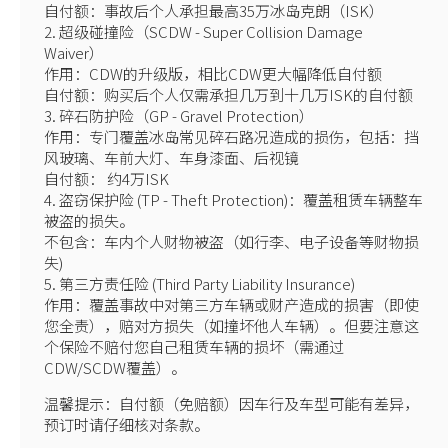
自付额：事故后个人承担最高35万冰岛克朗（ISK）
2. 超级碰撞险（SCDW - Super Collision Damage
Waiver）
作用：CDW的升级版，相比CDW更大幅降低自付额
自付额：购买后个人仅需承担几万到十几万ISK的自付额
3. 碎石防护险（GP - Gravel Protection）
作用：专门覆盖冰岛常见碎石路况造成的损伤，包括：挡
风玻璃、车前大灯、车身漆面、后视镜
自付额： 约4万ISK
4. 盗窃保护险 (TP - Theft Protection)：覆盖租赁车辆整车
被盗的损失。
不包含：车内个人财物被盗（如行李、电子设备等财物损
失)
5. 第三方责任险 (Third Party Liability Insurance)
作用：覆盖事故中对第三方车辆或财产造成的损害（即使
您全责），赔对方损失（如撞坏他人车辆）。但要注意这
个保险不赔付您自己租赁车辆的损坏（需通过
CDW/SCDW覆盖）。
温馨提示：自付额（免赔额）因车行及车型可能有差异，
预订时请仔细核对条款。