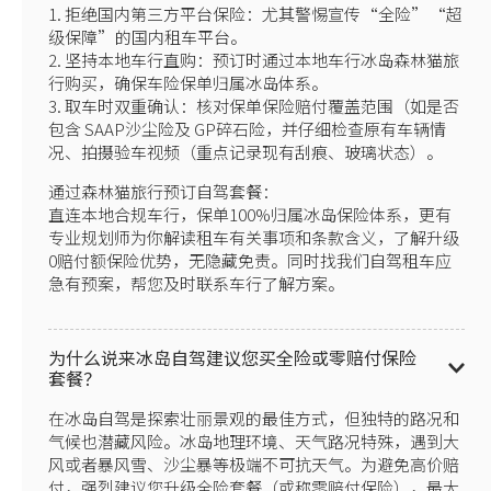
1. 拒绝国内第三方平台保险：尤其警惕宣传“全险”“超
级保障”的国内租车平台。
2. 坚持本地车行直购：预订时通过本地车行冰岛森林猫旅
行购买，确保车险保单归属冰岛体系。
3. 取车时双重确认：核对保单保险赔付覆盖范围（如是否
包含 SAAP沙尘险及 GP碎石险，并仔细检查原有车辆情
况、拍摄验车视频（重点记录现有刮痕、玻璃状态）。
通过森林猫旅行预订自驾套餐：
直连本地合规车行，保单100%归属冰岛保险体系，更有
专业规划师为你解读租车有关事项和条款含义，了解升级
0赔付额保险优势，无隐藏免责。同时找我们自驾租车应
急有预案，帮您及时联系车行了解方案。
为什么说来冰岛自驾建议您买全险或零赔付保险
套餐？
在冰岛自驾是探索壮丽景观的最佳方式，但独特的路况和
气候也潜藏风险。冰岛地理环境、天气路况特殊，遇到大
风或者暴风雪、沙尘暴等极端不可抗天气。为避免高价赔
付，强烈建议您升级全险套餐（或称零赔付保险），最大