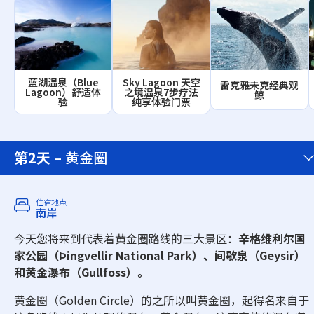
蓝湖温泉（Blue
Sky Lagoon 天空
雷克雅未克经典观
Lagoon）舒适体
之境温泉7步疗法
鲸
验
纯享体验门票
第2天
– 黄金圈
住宿地点
南岸
今天您将来到代表着黄金圈路线的三大景区：
辛格维利尔国
家公园（Þingvellir National Park）、间歇泉（Geysir）
和黄金瀑布（Gullfoss）。
黄金圈（Golden Circle）的之所以叫黄金圈，起得名来自于