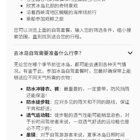
欣赏冰岛北部的奇特景观
沿着西峡湾地区蜿蜒的海岸线前行
乘船参加观鲸之旅
您可以浏览上面的自驾套餐，输入您的筛选条件，缩小搜
索范围，直到找到适合您的行程。
去冰岛自驾需要准备什么行李？
无论您在哪个季节前往冰岛，都可能会遇到各种天气情
况。有鉴于此，参加冰岛自驾套餐时，您最好确保带上能
够适应不同天气所需的衣物：
防水冲锋衣、裤
：最重要的，一定要带，防风挡雨
还能保温！
防水徒步鞋
：应对多见的雨天和不同的路线，保证
干爽和舒适；
透气运动鞋：
徒步鞋的透气性能可能稍显逊色，对
于长时间驾驶者来说，一双透气舒适的运动鞋也是
必不可少的；
墨镜
：对于自驾游游客来说，夏季冰岛日照时间