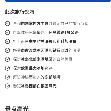
此次旅行您将
全程
由您掌控方向盘
并设定自己的旅行节奏
自驾体验冰岛最热门
环岛线路1号公路
打卡南岸
塞里雅兰瀑布
和
斯科加瀑布
感受
杰古沙龙冰河湖
和
钻石沙滩
的浪漫
探访
冰岛北部米湖地区
的自然美景
探索
欧洲最大冰川
奇迹
拜访神秘而迷人
的东部峡湾
游览
冰岛西部白银圈风光
景点高光