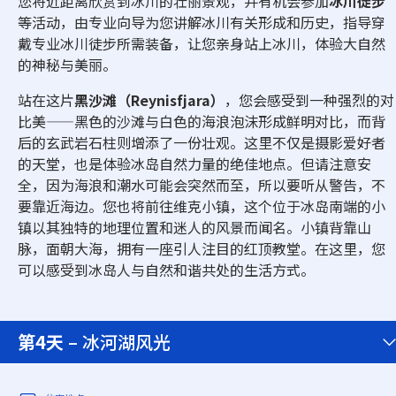
您将近距离欣赏到冰川的壮丽景观，并有机会参加
冰川徒步
等活动，由专业向导为您讲解冰川有关形成和历史，指导穿
戴专业冰川徒步所需装备，让您亲身站上冰川，体验大自然
的神秘与美丽。
站在这片
黑沙滩（Reynisfjara）
，您会感受到一种强烈的对
比美——黑色的沙滩与白色的海浪泡沫形成鲜明对比，而背
后的玄武岩石柱则增添了一份壮观。这里不仅是摄影爱好者
的天堂，也是体验冰岛自然力量的绝佳地点。但请注意安
全，因为海浪和潮水可能会突然而至，所以要听从警告，不
要靠近海边。您也将前往维克小镇，这个位于冰岛南端的小
镇以其独特的地理位置和迷人的风景而闻名。小镇背靠山
脉，面朝大海，拥有一座引人注目的红顶教堂。在这里，您
可以感受到冰岛人与自然和谐共处的生活方式。
第4天
– 冰河湖风光