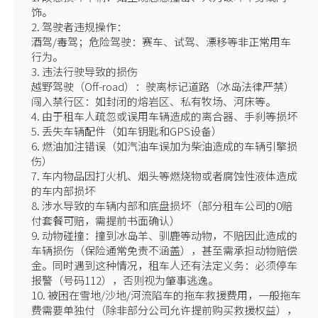
饰。
2. 驾驶者违规操作：
酒驾/毒驾；危险驾驶：赛车、试驾、漂移等非正常用车
行为。
3. 违法行驶导致的损伤
越野驾驶（Off-road）：驶离标记道路（冰岛法律严禁）
闯入禁行区：如封闭的熔岩区、私有牧场、河床等。
4. 由于租车人疏忽或误用车辆造成的离合器、手刹等损坏
5. 丢失车辆配件（如车钥匙和GPS设备）
6. 燃油加注错误（如汽油车误加为柴油造成的车辆引擎损
伤）
7. 车内物品因打火机、烟头等燃烧物或者腐蚀性液体造成
的车内部损坏
8. 涉水导致的车辆内部和底盘损坏（部分租车公司的0赔
付套餐可赔，需提前书面确认）
9. 动物碰撞：撞到冰岛羊、驯鹿等动物，不赔因此造成的
车辆损伤（保险通常免责不涵盖），甚至需承担动物赔偿
金。同时遇到这种情况，租车人还有法定义务：必须停车
报警（号码112），否则视为肇事逃逸。
10. 被困在雪地/沙地/河流陷车的拖车救援费用，一般拖车
费需要单独付（除非部分公司允许提前购买救援权益），