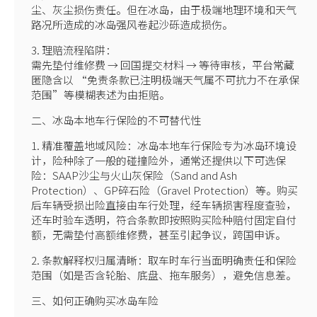
尘、灰尘损伤责任。但在冰岛，由于极端地理环境和天气
路况所造成的冰岛强风卷起沙砾造成损伤。
3. 理赔流程陷阱：
需先垫付维修费 → 回国提交材料 → 等待审核，平台常藏
匿隐含以 “免责条款已注明极端天气属不可抗力不在承保
范围”等模糊表述为由拒赔。
二、冰岛本地车行保险的不可替代性
1. 精准覆盖地域风险：冰岛本地车行保险专为冰岛环境设
计，险种除了一般的碰撞险外，通常还提供以下可选保
险：SAAP沙尘与火山灰保险（Sand and Ash
Protection）、GP碎石险（Gravel Protection）等。购买
后车辆受损出险直接由车行处理，经车辆损害程度查验，
还车时验车透明，符合条款即按照购买险种赔付固定自付
额，无需垫付高额维修费，甚至引起争议，跨国申诉。
2. 条款解释权归属清晰：取车时车行当面明确责任和保险
范围（如是否含轮胎、底盘、拖车服务），避免信息差。
三、如何正确购买冰岛车险