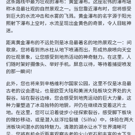
这条路线中最为壮观的瀑布：黄金瀑布。这座宏伟的瀑布堪
称冰岛最壮观的自然景观之一。当您靠近瀑布时，您将感受
到巨大的水流冲击和水雾的飞溅。黄金瀑布的名字源于阳光
照射下瀑布上空时，水流呈现出金黄色的奇景，令人目眩神
迷。
距离黄金瀑布的不远处则是冰岛最著名的地热景观之一：间
歇泉，您将看到热水柱从地下喷涌而出，形成热泉喷向天空
的壮观景象，让您感受到地热活动的神奇魅力。在这里，人
们随时架好摄像头、举好手机，屏息以待，等待着捕捉喷发
的那一瞬间！
此外，您也将来到辛格维利尔国家公园，这里不仅是冰岛最
古老的议会遗址，也是欧亚大陆和美洲大陆板块交界处的大
裂谷。站在裂谷边缘，您会感受到地壳运动的巨大力量，这
种力量塑造了冰岛独特的地貌，并仍在继续改变着这片土
地。在这里，您可以沿着徒步小径探索裂谷，感受脚下板块
的微妙移动，或是潜入丝浮拉裂缝（Silfra）中，体验在两大
洲板块间潜水的独特魅力。清澈的湖水让水下世界清晰可
见，您将有机会近距离观察古老的火山岩石和丰富的水下生