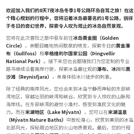
欢迎加入我们的8天7夜冰岛冬季1号公路环岛自驾之旅！在这
所有套餐
个精心规划的行程中，您将沿着冰岛最著名的1号公路，徜徉
于冬日的奇幻世界，探索令人叹为观止的冰岛自然景观。
主题分类
您将在此次冒险之旅中驱车前往
冰岛黄金圈（Golden
Circle）
，亲眼目睹地热间歇泉的喷发，探索冬日的
黄金瀑
冰岛环岛
布（Gullfoss）
和
辛格维利尔国家公园（Þingvellir
National Park）
。接下来您也会跟随我们为您定制的专业
自驾
路书继续沿着南岸行驶，探索冰岛最壮观的
瀑布、冰川
和
黑
沙滩（Reynisfjara）
，亲身体验冰川徒步的刺激。
蓝冰洞
除了经典的南岸风光，您也会来到冰岛宁静而神秘的东部峡
冰川
湾地区，穿越壮丽的峡湾和峡谷，欣赏到令人惊叹的山脉和
海岸线。在东部峡湾的避世小渔村，感受到渔民文化的魅
温泉
力。而在
米湖地区（Lake Mývatn）
，您可以在
米湖温泉
（Mývatn Nature Baths）
中放松身心，欣赏到美丽的冰岛
极光
北部风光，探秘周边地区的火山地质景观。最后，您的行程
圣诞