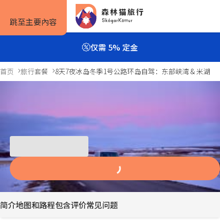
跳至主要內容
仅需 5% 定金
首页
旅行套餐
8天7夜冰岛冬季1号公路环岛自驾：东部峡湾 & 米湖
8天7夜冰岛冬季1号公路环岛自驾：东部
旅行方式
旅行攻略
预订信息
峡湾 & 米湖
8天/7夜
自驾套餐
旅行攻略
如何预订
Previous
Next
slide
slide
旅行团套餐
旅游景点
住宿预订
一日游与多日游
实用信息
租车预订
私人包车
服务条款
简介
地图和路程
包含
评价
常见问题
露营套餐