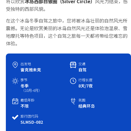
将以欣赏
冰岛西部白银圈（Silver Circle）
风光为结束，感
受独特的西部风貌。
中国春节
在这个冰岛冬季自驾之旅中，您将被冰岛壮丽的自然风光所
中国国庆
震撼。无论是欣赏美丽的冰岛自然风光还是体验泡温泉、雪
地摩托等特色项目，这个自驾之旅每一天都将带给您难忘的
体验。
出发地
交通
雷克雅未克
自驾
季节
行程长度
冬季
8天/7夜
（10月-4月）
最低年龄
氛围
不限
经典环岛
旅行团代码
SLMSD-082