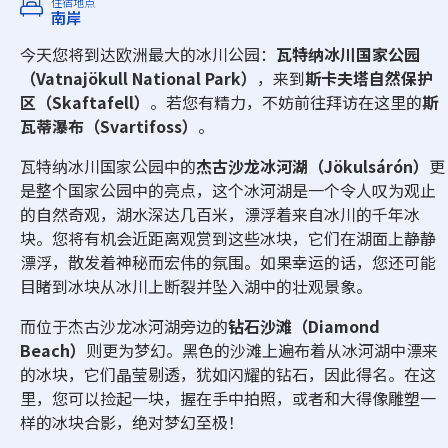
住宿地点
南岸
今天您将到达欧洲最大的冰川公园：
瓦特纳冰川国家公园
（Vatnajökull National Park）
，来到
斯卡夫塔自然保护
区（Skaftafell）
。若您有精力，不妨前往拜访在这里的
斯
瓦蒂瀑布（Svartifoss）
。
瓦特纳冰川国家公园中的
杰古沙龙冰河湖（Jökulsárón）
更
是整个国家公园中的亮点，这个冰河湖是一个令人叹为观止
的自然奇观，湖水深达几百米，漂浮着来自冰川的千年冰
块。您将有机会近距离观赏到这些冰块，它们在湖面上静静
漂浮，散发着神秘而宏伟的氛围。如果幸运的话，您还可能
目睹到冰块从冰川上断裂并坠入湖中的壮观景象。
而位于杰古沙龙冰河湖旁边的
钻石沙滩（Diamond
Beach）
则更为梦幻。黑色的沙滩上遍布着从冰河湖中漂来
的冰块，它们晶莹剔透，犹如闪耀的钻石，因此得名。在这
里，您可以捡起一块，握在手中拍照，或者和大得像雕塑一
样的冰块合影，绝对梦幻至极！