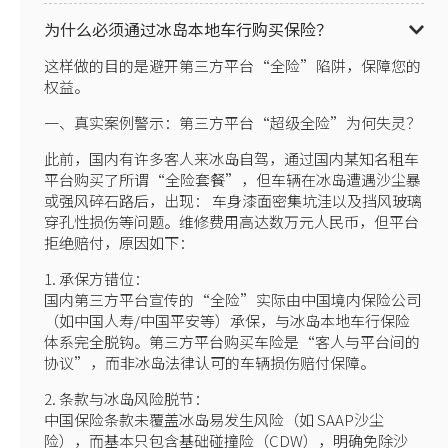
为什么必须通过冰岛本地车行购买保险？
这样做的目的是避开第三方平台“全险”陷阱，保障您的
权益。
一、真实案例警示：第三方平台“超级全险”为何失灵？
此前，国内有许多客人来冰岛自驾，通过国内某知名租车
平台购买了所谓“全险套餐”，但车辆在冰岛遭遇沙尘暴
或强风碎石路后，出现： 车身漆面密集坑洼以及挡风玻璃
穿孔性损伤等问题。维修费用高达数万元人民币，但平台
拒绝赔付，原因如下：
1. 承保方错位：
国内第三方平台宣传的“全险”实际由中国境内保险公司
（如中国人寿/中国平安等）承保，与冰岛本地车行保险
体系完全脱钩。第三方平台购买车险是“客人与平台间的
协议”，而非冰岛法律认可的车辆损伤赔付保障。
2. 条款与冰岛风险脱节：
中国保险条款未覆盖冰岛易发生风险（如 SAAP沙尘
险），而基本只包含基础碰撞险（CDW），明确免除沙