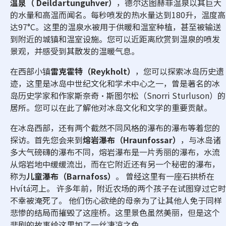
温泉（ Deildartunguhver）
，德尔达图赫菲温泉以其巨大
的水量和高温而闻名。每秒喷发的热水量达到180升，温度高
达97°C。这里的温泉水被用于供暖和温室种植，甚至被输送
到附近的城镇和温室设施。您可以近距离欣赏到温泉的喷发
景观，并感受到其散发的温暖气息。
在西部小镇
雷克霍特（Reykholt）
，您可以探索冰岛历史遗
迹，这里是冰岛中世纪文化和学术中心之一，曾是著名的冰
岛历史学家和作家斯奈奇·斯图尔松（Snorri Sturluson）的
居所。您可以在此了解他对冰岛文化和文学的重要贡献。
在冰岛西部，还有两个截然不同风格的瀑布的瀑布等着您的
探访。首先您会来到
熔岩瀑布（Hraunfossar）
，与冰岛诸
多大气磅礴的瀑布不同，熔岩瀑布是一片秀丽的瀑布，水流
从熔岩地中缓缓流出，而在它附近还有另一个秘密的瀑布，
称为
儿童瀑布（Barnafoss）
。 曾经这里有一座石拱桥在
Hvítá河上。 许多年前，附近农场的两个孩子在试图穿过它时
不幸被淹死了。 他们伤心欲绝的母亲为了让其他人免于同样
悲惨的结局而摧毁了这座桥。这里景色虽然美丽，但是这个
悲剧的故事给这里加了一丝凄凉之色。