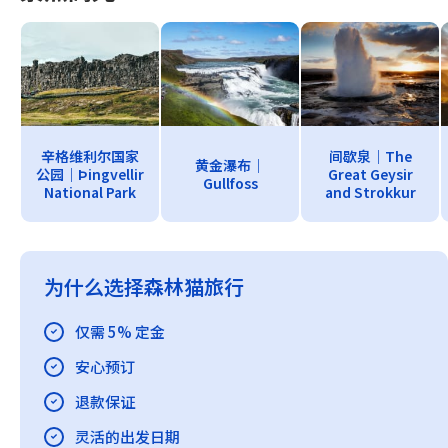
辛格维利尔国家
间歇泉｜The
黄金瀑布｜
公园｜Þingvellir
Great Geysir
Gullfoss
National Park
and Strokkur
为什么选择森林猫旅行
仅需 5% 定金
安心预订
退款保证
灵活的出发日期