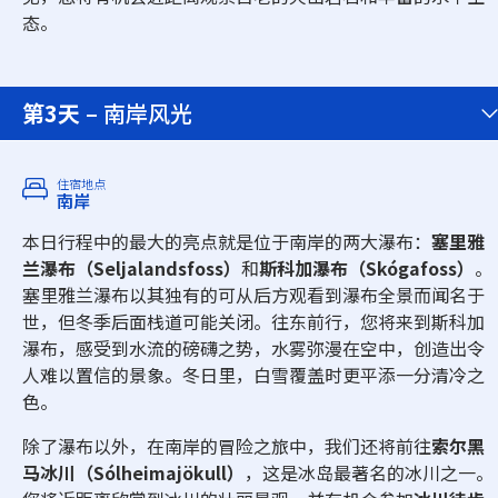
态。
第3天
– 南岸风光
住宿地点
南岸
本日行程中的最大的亮点就是位于南岸的两大瀑布：
塞里雅
兰瀑布（Seljalandsfoss）
和
斯科加瀑布（Skógafoss）
。
塞里雅兰瀑布以其独有的可从后方观看到瀑布全景而闻名于
世，但冬季后面栈道可能关闭。往东前行，您将来到斯科加
瀑布，感受到水流的磅礴之势，水雾弥漫在空中，创造出令
人难以置信的景象。冬日里，白雪覆盖时更平添一分清冷之
色。
除了瀑布以外，在南岸的冒险之旅中，我们还将前往
索尔黑
马冰川（Sólheimajökull）
，这是冰岛最著名的冰川之一。