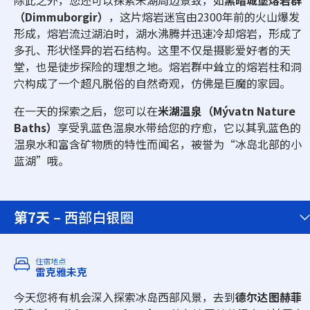
除此之外，您还可以探索米湖周边景致，如
黑暗城堡熔岩群
（Dimmuborgir）
，这片熔岩迷宫由2300年前的火山爆发
形成，熔岩流过湖泊时，湖水沸腾并迅速冷却熔岩，形成了
多孔、形状怪异的岩石结构。这里不仅是摄影爱好者的天
堂，也是徒步探险的理想之地。熔岩群中耸立的熔岩柱和洞
穴构成了一个超凡脱俗的自然奇观，仿佛是巨魔的家园。
在一天的探索之后，您可以在
米湖温泉（Mývatn Nature
Baths）
享受乳蓝色温泉水带给您的疗愈，它以其乳蓝色的
温泉水和富含矿物质的特性而闻名，被誉为“冰岛北部的小
蓝湖”哦。
第7天
– 西部白银圈
住宿地点
雷克雅未克
今天您将有机会深入探索冰岛西部风景，去到
德尔达图赫菲