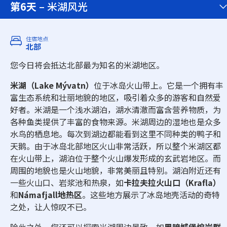
第6天
– 米湖风光
住宿地点
北部
您今日将会抵达北部最为知名的米湖地区。
米湖（Lake Mývatn）
位于冰岛火山带上。它是一个拥有丰
富生态系统和壮丽地貌的地区，吸引着众多的游客和自然爱
好者。米湖是一个浅水湖泊，湖水清澈而富含营养物质，为
各种鱼类提供了丰富的食物来源。米湖周边的湿地也是众多
水鸟的栖息地。每次到湖边都能看到这里不同种类的鸭子和
天鹅。由于冰岛北部地区火山非常活跃，所以整个米湖区都
在火山带上，湖泊位于整个火山爆发形成的玄武岩地区。而
周围的地貌也是火山地貌，非常美丽且特别。湖泊附近还有
一些火山口、岩浆池和热泉，如
卡拉夫拉火山口（Krafla）
和
Námafjall地热区
。这些地方展示了冰岛地壳活动的奇特
之处，让人惊叹不已。