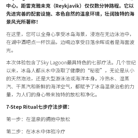
中心。距雷克雅未克（Reykjavik）仅仅数分钟路程。它以
所有套餐
先进完善的配套设施、本色自然的温泉环境，壮阔独特的海
景风光所著称！
主题分类
在这里，您可以全身心享受冰岛海景，浸泡在无边泳池中，
在湖中酒吧点一杯饮品，边喝边享受日落余晖或者是海面波
光。
冰岛环岛
本次体验包含了Sky Lagoon最具特色的七部疗法。几个世纪
自驾
以来，冰岛人都从水中汲取了健康的“秘密”，无论是从小
的天然泡池，还是大型游泳池或海洋本身。冷热水、湿蒸
蓝冰洞
汽、干蒸汽和新鲜的海洋空气，都赋予了冰岛温泉治愈的力
量，为人们的身心带来独特的放松和净化。
冰川
7-Step Ritual七步疗法步骤：
温泉
第一步：在温泉的拥抱中放松
极光
第二步：在冰水中体验冷疗
圣诞