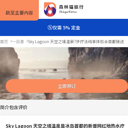
跳至主要內容
仅需 5% 定金
首页
一日游
Sky Lagoon 天空之境温泉7步疗法纯享体验含首都接送
Sky Lagoon 天空之境温泉7步疗法纯享
旅行方式
旅行攻略
预订信息
体验含首都接送
3小时
自驾套餐
旅行攻略
如何预订
Previous
Next
slide
slide
立即预订
旅行团套餐
旅游景点
住宿预订
一日游与多日游
实用信息
租车预订
简介
包含
评价
私人包车
服务条款
Sky Lagoon 天空之境温泉是冰岛首都的新晋网红地热水疗
露营套餐