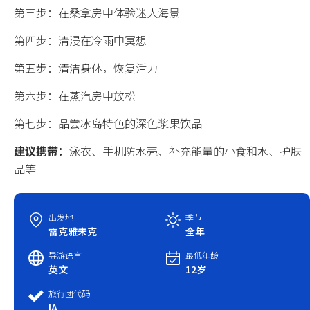
第三步：在桑拿房中体验迷人海景
中国春节
第四步：清浸在冷雨中冥想
中国国庆
第五步：清洁身体，恢复活力
第六步：在蒸汽房中放松
第七步：品尝冰岛特色的深色浆果饮品
建议携带：
泳衣、手机防水壳、补充能量的小食和水、护肤
品等
出发地
季节
雷克雅未克
全年
导游语言
最低年龄
英文
12岁
旅行团代码
IA