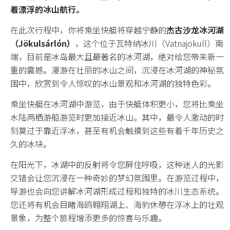
着漂浮的冰山航行。
所有套餐
在此次行程中，你将乘坐快艇将穿越宁静的
杰古沙龙冰河湖
（Jökulsárlón）
，这个位于瓦特纳冰川（Vatnajökull）南
主题分类
端，目前是冰岛最大且最著名的冰河湖，绝对给您带来新一
重的震撼。漫游在壮丽的冰山之间，沉浸在冰河湖的神秘氛
围中，欣赏到令人惊叹的冰山景观和冰河湖的独特色彩。
冰岛环岛
乘坐快艇在冰河湖中游览，由于快艇体积更小，您将比乘坐
自驾
水陆两栖游船游览时更加接近冰山。其中，最令人激动的时
刻莫过于靠近浮冰，甚至有机会触摸到这些有着千年历史之
蓝冰洞
久的冰块。
冰川
在阳光下，冰湖中的反射将令您屏住呼吸，这种迷人的光影
交错会让您沉浸在一种奇妙的梦幻氛围里。在游览过程中，
温泉
导游也会向您讲解冰河湖形成过程和独特的冰川生态系统。
您还将有机会目睹海鸥翱翔湖上、海豹休憩在浮冰上的壮观
极光
景象，为整个旅程增添更多的惊喜与乐趣。
圣诞