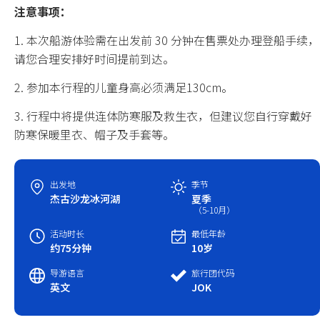
注意事项：
中国春节
1. 本次船游体验需在出发前 30 分钟在售票处办理登船手续，
请您合理安排好时间提前到达。
中国国庆
2. 参加本行程的儿童身高必须满足130cm。
3. 行程中将提供连体防寒服及救生衣，但建议您自行穿戴好
防寒保暖里衣、帽子及手套等。
出发地
季节
杰古沙龙冰河湖
夏季
（5-10月）
活动时长
最低年龄
约75分钟
10岁
导游语言
旅行团代码
英文
JOK