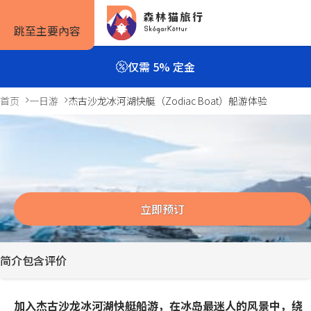
跳至主要內容
仅需 5% 定金
首页
一日游
杰古沙龙冰河湖快艇（Zodiac Boat）船游体验
杰古沙龙冰河湖快艇（Zodiac Boat）船
旅行方式
旅行攻略
预订信息
游体验
1小时
自驾套餐
旅行攻略
如何预订
Previous
Next
slide
slide
立即预订
旅行团套餐
旅游景点
住宿预订
一日游与多日游
实用信息
租车预订
简介
包含
评价
私人包车
服务条款
加入杰古沙龙冰河湖快艇船游，在冰岛最迷人的风景中，绕
露营套餐