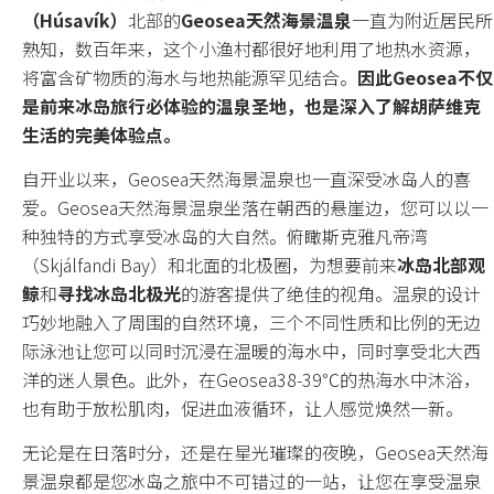
（Húsavík）
北部的
Geosea天然海景温泉
一直为附近居民所
所有套餐
熟知，数百年来，这个小渔村都很好地利用了地热水资源，
将富含矿物质的海水与地热能源罕见结合。
因此Geosea不仅
是前来冰岛旅行必体验的温泉圣地，也是深入了解胡萨维克
主题分类
生活的完美体验点。
自开业以来，Geosea天然海景温泉也一直深受冰岛人的喜
冰岛环岛
爱。Geosea天然海景温泉坐落在朝西的悬崖边，您可以以一
种独特的方式享受冰岛的大自然。俯瞰斯克雅凡帝湾
自驾
（Skjálfandi Bay）和北面的北极圈，为想要前来
冰岛北部观
蓝冰洞
鲸
和
寻找冰岛北极光
的游客提供了绝佳的视角。温泉的设计
巧妙地融入了周围的自然环境，三个不同性质和比例的无边
冰川
际泳池让您可以同时沉浸在温暖的海水中，同时享受北大西
洋的迷人景色。此外，在Geosea38-39℃的热海水中沐浴，
温泉
也有助于放松肌肉，促进血液循环，让人感觉焕然一新。
极光
无论是在日落时分，还是在星光璀璨的夜晚，Geosea天然海
景温泉都是您冰岛之旅中不可错过的一站，让您在享受温泉
圣诞