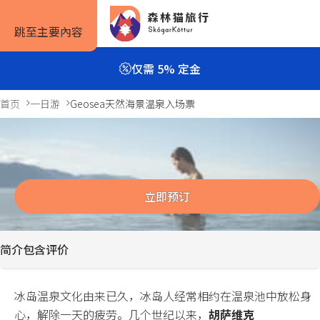
跳至主要內容
仅需 5% 定金
首页
一日游
Geosea天然海景温泉入场票
Geosea天然海景温泉入场票
旅行方式
旅行攻略
预订信息
2小时
Previous
Next
slide
slide
自驾套餐
旅行攻略
如何预订
立即预订
旅行团套餐
旅游景点
住宿预订
简介
包含
评价
一日游与多日游
实用信息
租车预订
私人包车
服务条款
冰岛温泉文化由来已久，冰岛人经常相约在温泉池中放松身
心，解除一天的疲劳。几个世纪以来，
胡萨维克
露营套餐