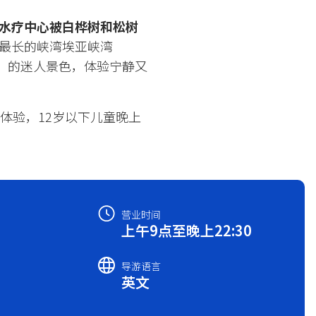
水疗中心被白桦树和松树
最长的峡湾埃亚峡湾
ógur）的迷人景色，体验宁静又
体验，12岁以下儿童晚上
营业时间
上午9点至晚上22:30
导游语言
英文