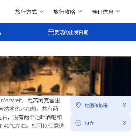
旅行方式
旅行攻略
预订信息
选
灵活的出发日期
goon）Warm Pass入场票
分享
arðarsveit，距离阿克雷里
地图和路程
用天然地热水加热，共有两
°C左右，设有两个池畔酒吧和
包含
 40°C左右。您可以任意选