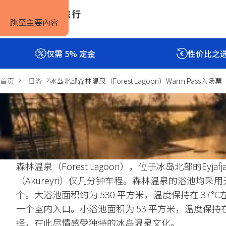
跳至主要內容
仅需 5% 定金
性价比之
首页
一日游
冰岛北部森林温泉（Forest Lagoon）Warm Pass入场票
冰岛北部森林温泉（Forest La
2小时
Previous
Next
简介
包含
评价
slide
slide
森林温泉（Forest Lagoon），位于冰岛北部的Eyjafj
（Akureyri）仅几分钟车程。森林温泉的浴池均采
个。大浴池面积约为 530 平方米，温度保持在 37
一个室内入口。小浴池面积为 53 平方米，温度保持在
择，在此尽情感受独特的冰岛温泉文化。