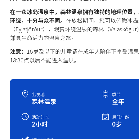
在一众冰岛温泉中，森林温泉拥有独特的地理位置，
环绕，十分与众不同。
在放松期间，您可以俯瞰冰岛
（Eyjafjörður），观赏环绕温泉的森林（Valask
兼具生命活力的温泉之旅。
注意：
16岁及以下的儿童请在成年人陪伴下享受温泉
18:30点以后不能进入温泉。
出发地
季节
森林温泉
全年
活动时长
最低年龄
2小时
0岁