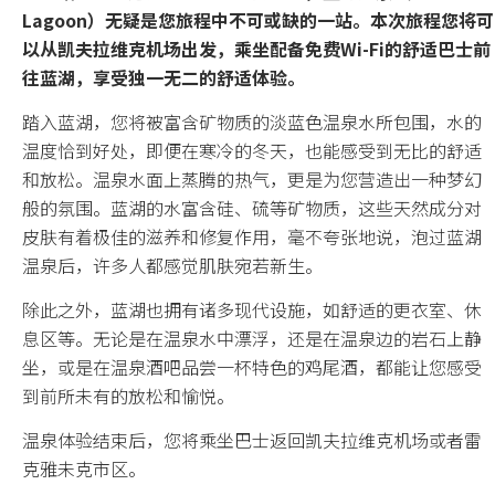
Lagoon）无疑是您旅程中不可或缺的一站。本次旅程您将可
所有套餐
以从凯夫拉维克机场出发，乘坐配备免费Wi-Fi的舒适巴士前
往蓝湖，享受独一无二的舒适体验。
主题分类
踏入蓝湖，您将被富含矿物质的淡蓝色温泉水所包围，水的
温度恰到好处，即便在寒冷的冬天，也能感受到无比的舒适
和放松。温泉水面上蒸腾的热气，更是为您营造出一种梦幻
冰岛环岛
般的氛围。蓝湖的水富含硅、硫等矿物质，这些天然成分对
皮肤有着极佳的滋养和修复作用，毫不夸张地说，泡过蓝湖
自驾
温泉后，许多人都感觉肌肤宛若新生。
蓝冰洞
除此之外，蓝湖也拥有诸多现代设施，如舒适的更衣室、休
息区等。无论是在温泉水中漂浮，还是在温泉边的岩石上静
冰川
坐，或是在温泉酒吧品尝一杯特色的鸡尾酒，都能让您感受
温泉
到前所未有的放松和愉悦。
温泉体验结束后，您将乘坐巴士返回凯夫拉维克机场或者雷
极光
克雅未克市区。
圣诞