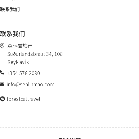
联系我们
联系我们
森林猫旅行
Suðurlandsbraut 34, 108
Reykjavík
+354 578 2090
info@senlinmao.com
forestcattravel