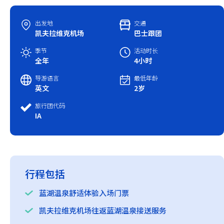
中国春节
出发地
交通
凯夫拉维克机场
巴士跟团
中国国庆
季节
活动时长
全年
4小时
导游语言
最低年龄
英文
2岁
旅行团代码
IA
行程包括
蓝湖温泉舒适体验入场门票
凯夫拉维克机场往返蓝湖温泉接送服务