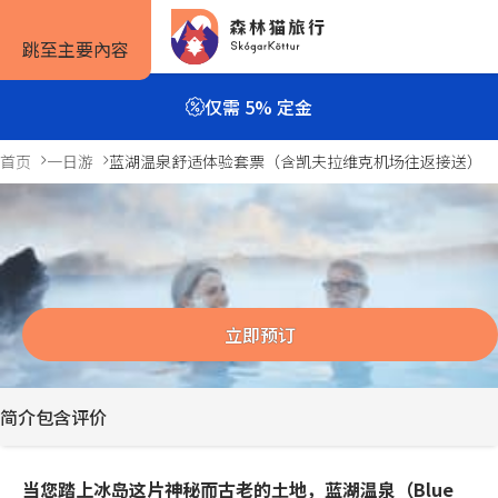
跳至主要內容
仅需 5% 定金
首页
一日游
蓝湖温泉舒适体验套票（含凯夫拉维克机场往返接送）
蓝湖温泉舒适体验套票（含凯夫拉维克
旅行方式
旅行攻略
预订信息
机场往返接送）
4小时
自驾套餐
旅行攻略
如何预订
Previous
Next
slide
slide
立即预订
旅行团套餐
旅游景点
住宿预订
一日游与多日游
实用信息
租车预订
简介
包含
评价
私人包车
服务条款
当您踏上冰岛这片神秘而古老的土地，蓝湖温泉（Blue
露营套餐