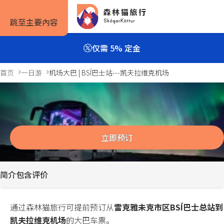
跳至主要內容
仅需 5% 定金
首页
一日游
机场大巴 | BSÍ巴士站---凯夫拉维克机场
机场大巴 | BSÍ巴士站---凯夫拉维克机场
旅行方式
旅行攻略
预订信息
1小时
Previous
Next
slide
slide
自驾套餐
旅行攻略
如何预订
立即预订
旅行团套餐
旅游景点
住宿预订
简介
包含
评价
一日游与多日游
实用信息
租车预订
私人包车
服务条款
通过森林猫旅行可提前预订从
雷克雅未克市区BSÍ巴士总站到
凯夫拉维克机场
的大巴车票。
露营套餐