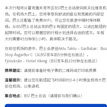
本次行程将从雷克雅未克市区BSÍ巴士总站驶向凯夫拉维克机
所有套餐
场。在机场大巴上，您将享受到舒适的座位和宽敞的内部空
间。巴士还配备了免费WIFI，可让您在旅途中随时保持联
主题分类
络。从BSÍ巴士总站出发的巴士有固定的班次，以适应航班的
起降时间。您可以根据您的行程计划选择合适的班次。车程
大约需要45分钟到1小时，具体取决于路况。
冰岛环岛
在前往机场的途中，巴士会途径Aktu Taktu – Garðabæ：Bus
自驾
Stop Ásgarður C（从BSÍ发车后5分钟左右抵达），
Fjörukráin – Hotel Viking（BSÍ发车后10分钟左右抵达）
蓝冰洞
携带建议：
请提前准备好电子票的二维码或打印纸质票
冰川
温馨提示：
建议您在航班起飞时间前约3-4小时乘坐机场大巴
温泉
前往机场，以免误机
集合地点：
BSÍ 巴士总站（请提前与我们确认）
极光
圣诞