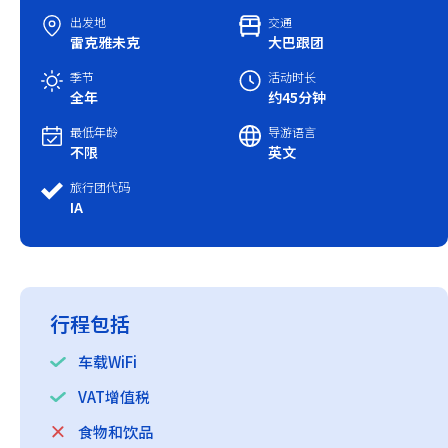
出发地
交通
雷克雅未克
大巴跟团
中国春节
季节
活动时长
中国国庆
全年
约45分钟
最低年龄
导游语言
不限
英文
旅行团代码
IA
行程包括
车载WiFi
VAT增值税
食物和饮品