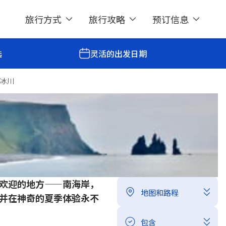
旅行方式
旅行攻略
预订信息
选
灵活的出发日期
冰川
欣赏南岸瀑布，近距离接触冰
分享
欢迎的地方——南海岸，
地图和路程
并在神奇的夏季体验永不
包含