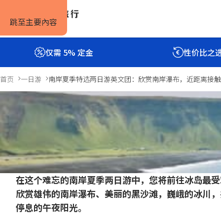
跳至主要內容
仅需 5% 定金
性价比之
首页
一日游
南岸夏季特选两日游英文团：欣赏南岸瀑布，近距离接触
南岸夏季特选两日游英文团：
川
48小时
Previous
Next
简介
行程
包含
评价
常见问题
slide
slide
在这个难忘的南岸夏季两日游中，您将前往冰岛最受
欣赏雄伟的南岸瀑布、美丽的黑沙滩，巍峨的冰川，
停息的午夜阳光。