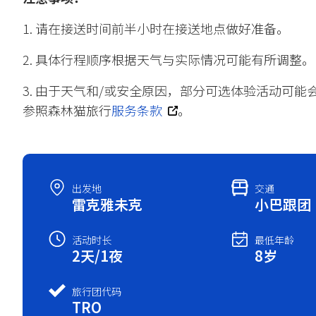
1. 请在接送时间前半小时在接送地点做好准备。
2. 具体行程顺序根据天气与实际情况可能有所调整。
3. 由于天气和/或安全原因，部分可选体验活动可
参照森林猫旅行
服务条款
。
出发地
交通
雷克雅未克
小巴跟团
活动时长
最低年龄
2天/1夜
8岁
旅行团代码
TRO