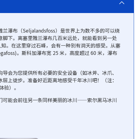
（Seljalandsfoss）是世界上为数不多的可以绕
意脚下。离塞里雅兰瀑布几百米远处，就能看到另一处
不为人知。在这里穿过石峰，会有一种别有洞天的感受。从塞
foss)。斯科加瀑布宽 25 米，高度超过 60 米，瀑布
向导会为您提供所有必要的安全设备（如冰斧、冰爪、
冰层上徒步。准备好近距离地感受千年冰川吧！（注：
洞体验）。
们可能会前往另一条同样美丽的冰川——索尔黑马冰川