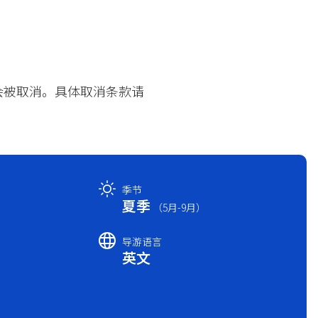
能会被取消。具体取消条款请
季节
夏季
（5月-9月）
导游语言
英文