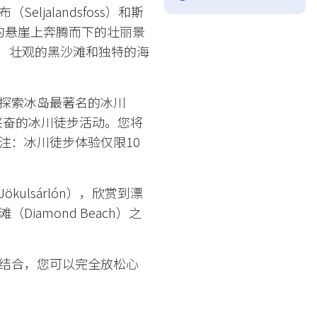
jalandsfoss）和斯
耸的悬崖上奔腾而下的壮丽景
）上，壮观的黑沙滩和独特的海
探索冰岛最著名的冰川
加令人兴奋的冰川徒步活动。您将
注：冰川徒步体验仅限10
ulsárlón），欣赏到漂
amond Beach）之
结合，您可以完全放松心