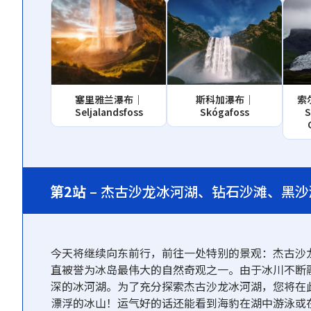
塞里雅兰瀑布｜
斯科加瀑布｜
索
Seljalandsfoss
Skógafoss
S
第2站
– 杰古沙龙冰河湖、钻石沙滩、黑沙
今天将继续向东前行，前往一处特别的景观：杰古沙龙冰河
直被誉为冰岛最伟大的自然奇观之一。由于冰川不断融化
深的冰河湖。为了充分探索杰古沙龙冰河湖，您将在
漂浮的冰山！运气好的话还能看到海豹在湖中游泳或