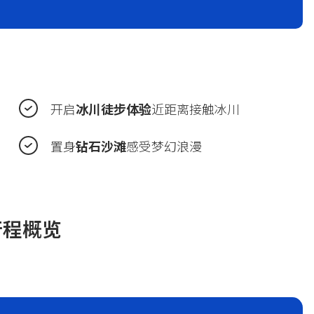
开启
冰川徒步体验
近距离接触冰川
置身
钻石沙滩
感受梦幻浪漫
行程概览