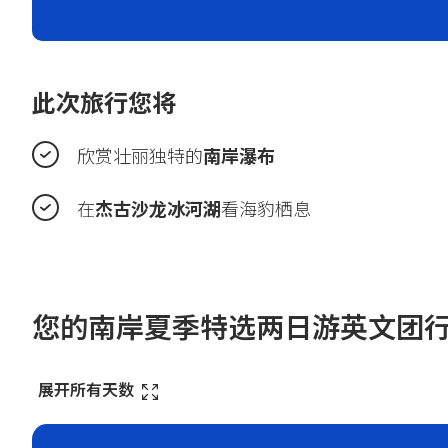
此次旅行您将
欣赏壮丽独特的
南岸瀑布
在
杰古沙龙冰河湖
看海豹栖息
您的南岸夏季特选两日游英文团
展开所有天数