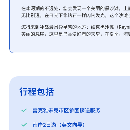
在冰河湖的不远处，您会发现一个美丽的黑沙滩，上
无比剔透，在日光下像钻石一样闪闪发光，这个沙滩也因此得
您将来到冰岛最具异星感的地方：维克黑沙滩（Reynisf
美丽的悬崖，这里是鸟类爱好者的天堂，在夏季，海鹦P
行程包括
雷克雅未克市区参团接送服务
南岸2日游（英文向导）