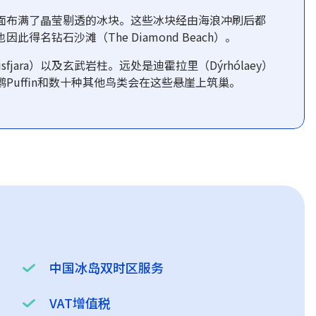
面布满了晶莹剔透的冰块。这些冰块经由海浪冲刷后都
名钻石沙滩（The Diamond Beach）。
jara）以及玄武岩柱。远处是迪霍拉里（Dýrhólaey）
uffin和数十种其他鸟类会在这些悬崖上筑巢。
中国冰岛双时区服务
VAT增值税