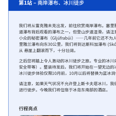
第1站
– 南岸瀑布、冰川徒步
我们将从雷克雅未克出发，前往欣赏南岸瀑布。塞里雅兰瀑布
道瀑布背后观看的瀑布之一，但登山步道湿滑，请注
小众的秘密瀑布（Gljúfrabúi）——几年前它还
里雅兰瀑布向东30公里，我们将到达斯科加瀑布 (Skóga
从 悬崖上翻滚而下，十分壮阔。
之后您将踏上令人激动的冰川徒步之旅。专业的冰川
安全带等）。整装待发后，我们将开始在一望无边的
冰川徒步体验仅限10月前，10月以后将替换为蓝冰
请注意，如果天气状况不允许登上斯卡夫塔冰川，我
进行徒步。今晚我们将住宿于冰岛东南部的酒店。
行程亮点