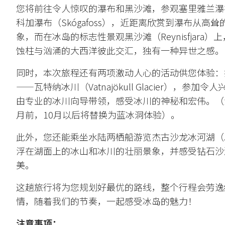
您将前往令人惊叹的瀑布和黑沙滩，参观塞里雅兰瀑布（Sel
科加瀑布（Skógafoss），近距离欣赏到瀑布从高
象，而在冰岛的标志性景观黑沙滩（Reynisfjara
蚀柱与汹涌的大西洋彼此交汇，独有一种异世之感。
同时，本次旅程还有两项激动人心的活动供您体验：
——瓦特纳冰川（Vatnajökull Glacier），参
由专业的冰川向导带领，感受冰川的神秘和宏伟。（
月前，10月以后将替换为蓝冰洞体验）。
此外，您还能乘坐水陆两栖船游览杰古沙龙冰河湖（Jök
浮在湖面上的冰山和冰川的壮丽景象，并感受钻石沙滩（Di
美。
这趟旅行将为您规划好最优的路线，整个行程会劳逸
情，随着我们的节奏，一起感受冰岛的魅力！
注意事项：