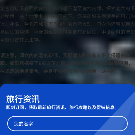
游客可以沿着照明良好的人行道下潜至洞穴内部，探索洞穴的深
中国春节
处秘境。在当地专业向导的带领下，您将能够看到精美的熔岩构
造、冰晶、钟乳石和石笋等特别的自然景观。洞穴内还曾发现人
中国国庆
类居住的痕迹，早起的维京人可能曾在此居住，中世纪时的流犯
可能也曾在此生存。
请注意，洞穴内的温度较低，我们建议所有客人带上保暖的衣
服。如果您携带了6岁以下儿童，请必须遵守洞穴的游览规则，
在规定的地点集合，并且不得参与洞穴的最后一站探险。
旅行资讯
即刻订阅，获取最新旅行资讯、旅行攻略以及促销信息。