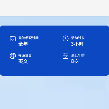
最佳参观时间
活动时长
全年
3小时
导游语言
最低年龄
英文
8岁