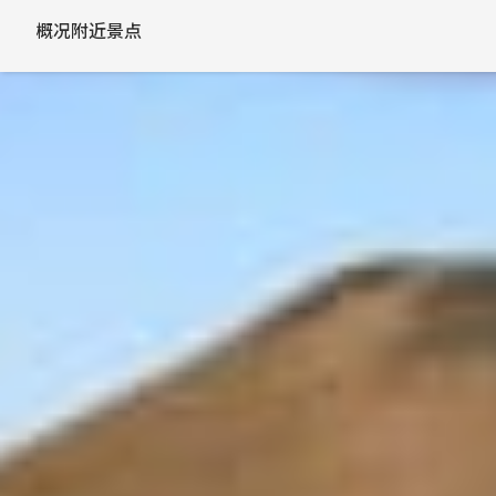
概况
附近景点
火山口？陨石坑？傻傻分不清楚
Skútustaðagígar伪火山口位于冰岛北部的
米湖
一，它由蒸汽爆炸而非真正的火山喷发而形成，但
Skútustaðagígar伪火山口是在大约 2300 年前形成的。
山喷发时，滚烫的熔岩流过凉爽潮湿的地面，并对
的压力。当压力过大时，就会引发蒸汽爆炸，造成
Skútustaðagígar伪火山口的交通十分便利
条徒步路线，长线距离在3公里左右，围绕着这个
大约1.5公里左右。总之，两条线路非常轻松，适