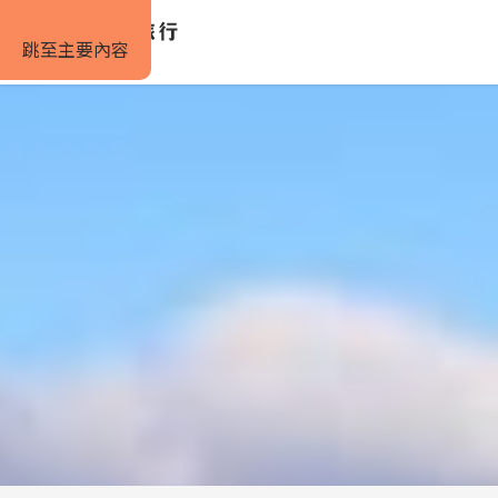
跳至主要內容
仅需 5% 定金
性价比之
首页
景点
Skútustaðagígar伪火山口
Skútustaðagí
2000多年前的熔岩流动塑造的奇异景观，是米湖
冰岛北部
Previous
Next
slide
slide