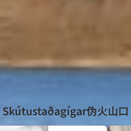
绵羊在周围吃草。到了冬天，伪火山口中积满白
异世的米湖比往常更加宁静。
风景如画，特别受到摄影师和游客的欢迎。这里还
年栖息着各种珍奇的鸟类和鸭子，据统计可以观赏
观鸟者和自然爱好者前来拜访。
Skútustaðagígar伪火山口