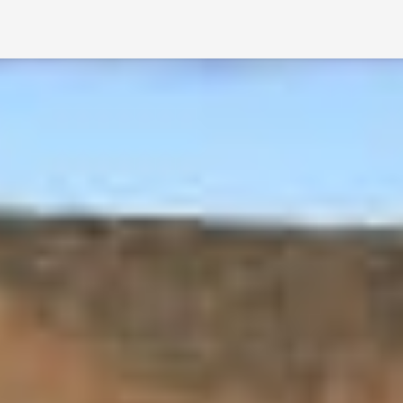
（Lake Mývatn）南岸，是米湖周围最著名的景点之
又由于其形状与火山口极其相似，因而得名。
当附近的Lúdentaborgir 和 Þrengslaborgir 火
地表施压。在熔岩的重压下，蒸汽被困，产生极大
地面凹陷，形成了这些以假乱真的伪火山口。
，对于自驾游客来说，景区旁边就有一个停车场。景区有两
碗状的地块步行一周，在旁边还有一条更短的路线，
合各个年龄段的游客。