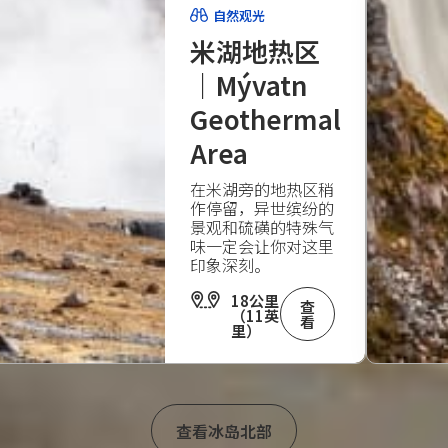
自然观光
米湖地热区
｜Mývatn
Geothermal
Area
在米湖旁的地热区稍
作停留，异世缤纷的
景观和硫磺的特殊气
味一定会让你对这里
印象深刻。
18公里
查
（11英
看
里）
查看冰岛北部