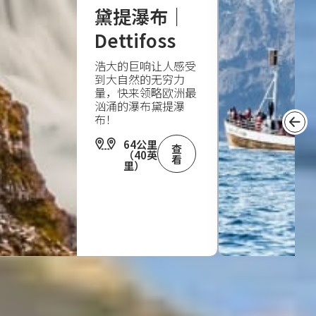
黛提瀑布｜
Dettifoss
浩大的巨响让人感受
到大自然的无穷力
量，快来领略欧洲最
汹涌的瀑布黛提瀑
布！
64公里
查
（40英
看
里）