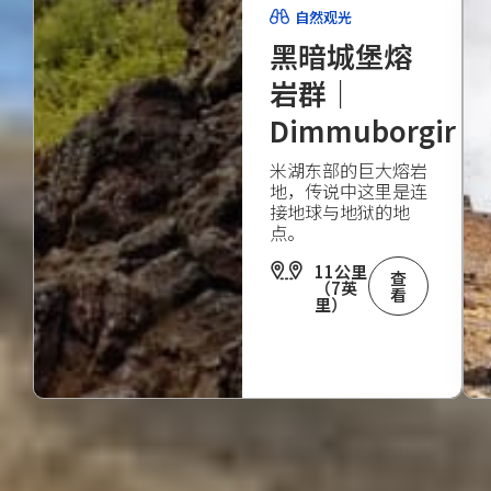
自然观光
黑暗城堡熔
岩群｜
Dimmuborgir
米湖东部的巨大熔岩
地，传说中这里是连
接地球与地狱的地
点。
11公里
查
（7英
看
里）